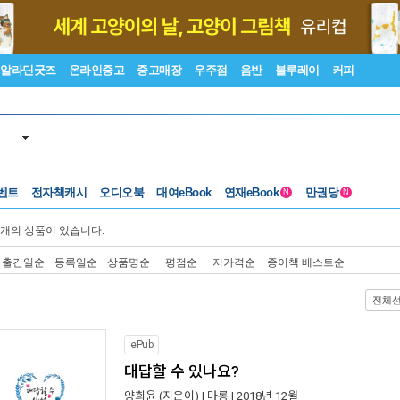
알라딘굿즈
온라인중고
중고매장
우주점
음반
블루레이
커피
벤트
전자책캐시
오디오북
대여eBook
연재eBook
만권당
N
N
개의 상품이 있습니다.
출간일순
등록일순
상품명순
평점순
저가격순
종이책 베스트순
전체
ePub
대답할 수 있나요?
양희윤
(지은이) |
마롱
| 2018년 12월