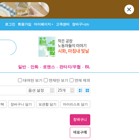
로그인
회원가입
마이페이지
고객센터
장바구니
(0)
일반
만화
로맨스
판타지/무협
BL
대여만 보기
연재만 보기
연재 제외
옵션 설정
25개
선택
장바구니 담기
보관함 담기
마이리스트 담기
장바구니
바로구매