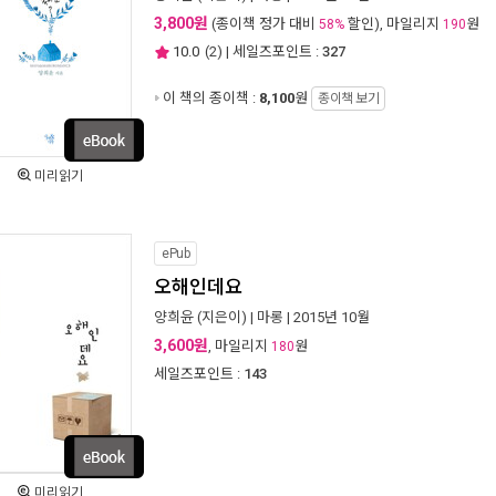
3,800원
(종이책 정가 대비
할인), 마일리지
원
58%
190
10.0
(
2
) | 세일즈포인트 :
327
이 책의 종이책 :
8,100
원
종이책 보기
미리읽기
ePub
오해인데요
양희윤
(지은이) |
마롱
| 2015년 10월
3,600원
, 마일리지
원
180
세일즈포인트 :
143
미리읽기