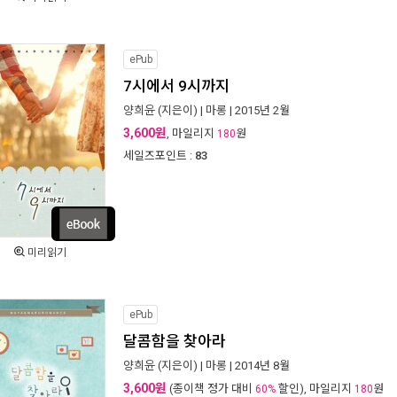
ePub
7시에서 9시까지
양희윤
(지은이) |
마롱
| 2015년 2월
3,600원
, 마일리지
원
180
세일즈포인트 :
83
미리읽기
ePub
달콤함을 찾아라
양희윤
(지은이) |
마롱
| 2014년 8월
3,600원
(종이책 정가 대비
할인), 마일리지
원
60%
180