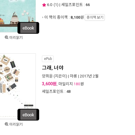
6.0
(
1
) | 세일즈포인트 :
66
이 책의 종이책 :
8,100
원
종이책 보기
미리읽기
ePub
그래, 너야
양희윤
(지은이) |
마롱
| 2017년 2월
3,600원
, 마일리지
원
180
세일즈포인트 :
48
미리읽기