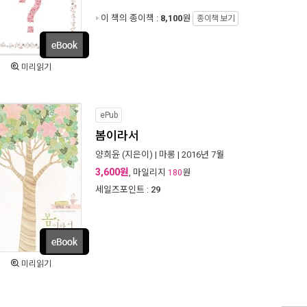
이 책의 종이책 :
8,100
원
종이책 보기
미리읽기
ePub
봄이라서
양희윤
(지은이) |
마롱
| 2016년 7월
3,600원
, 마일리지
원
180
세일즈포인트 :
29
미리읽기