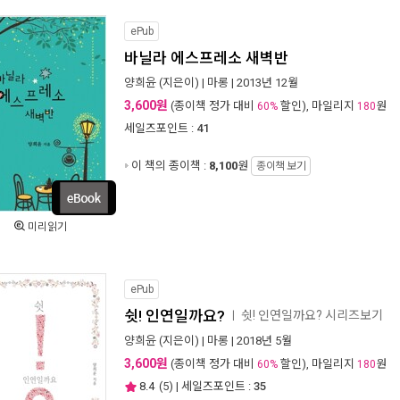
ePub
바닐라 에스프레소 새벽반
양희윤
(지은이) |
마롱
| 2013년 12월
3,600원
(종이책 정가 대비
할인), 마일리지
원
60%
180
세일즈포인트 :
41
이 책의 종이책 :
8,100
원
종이책 보기
미리읽기
ePub
쉿! 인연일까요?
쉿! 인연일까요? 시리즈보기
ㅣ
양희윤
(지은이) |
마롱
| 2018년 5월
3,600원
(종이책 정가 대비
할인), 마일리지
원
60%
180
8.4
(
5
) | 세일즈포인트 :
35