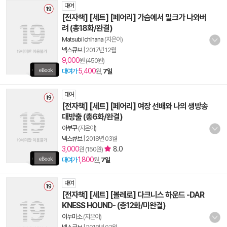
대여
[전자책] [세트] [페어리] 가슴에서 밀크가 나와버
려 (총18화/완결)
Matsubi Ichihana
(지은이)
넥스큐브
|
2017년 12월
9,000
원 (450원)
5,400
대여가
원,
7일
대여
[전자책] [세트] [페어리] 여장 선배와 나의 생방송
대방출 (총6화/완결)
아부쿠
(지은이)
넥스큐브
|
2018년 03월
3,000
8.0
원 (150원)
1,800
대여가
원,
7일
대여
[전자책] [세트] [볼레로] 다크니스 하운드 -DAR
KNESS HOUND- (총12화/미완결)
이누미소
(지은이)