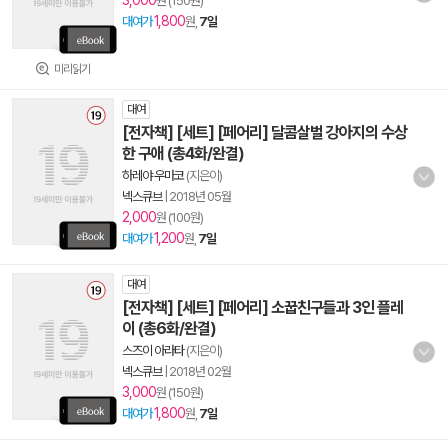
3,000
원 (150원)
1,800
대여가
원,
7일
미리읽기
대여
[전자책] [세트] [페어리] 달콤살벌 강아지의 수상
한 구애 (총4화/완결)
하레야 우마코
(지은이)
넥스큐브
|
2018년 05월
2,000
원 (100원)
1,200
대여가
원,
7일
대여
[전자책] [세트] [페어리] 소꿉친구들과 3인 플레
이 (총6화/완결)
스즈이 아라타
(지은이)
넥스큐브
|
2018년 02월
3,000
원 (150원)
1,800
대여가
원,
7일