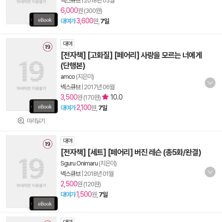
넥스큐브
|
2018년 03월
6,000
원 (300원)
3,600
대여가
원,
7일
대여
[전자책] [고화질] [페어리] 사랑을 모르는 너에게
(단행본)
amco
(지은이)
넥스큐브
|
2017년 06월
3,500
10.0
원 (170원)
2,100
대여가
원,
7일
미리읽기
대여
[전자책] [세트] [페어리] 버진 레슨 (총5화/완결)
Sguru Onimaru
(지은이)
넥스큐브
|
2018년 01월
2,500
원 (120원)
1,500
대여가
원,
7일