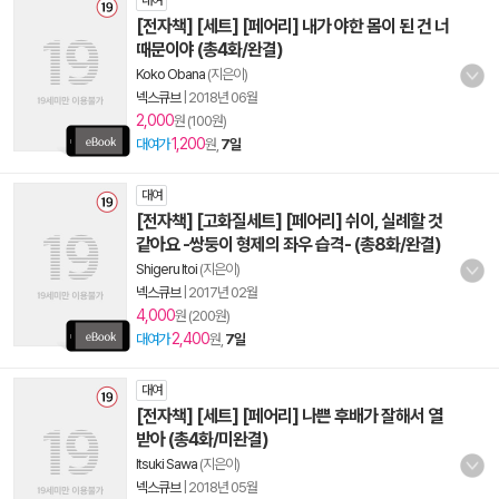
대여
[전자책] [세트] [페어리] 내가 야한 몸이 된 건 너
때문이야 (총4화/완결)
Koko Obana
(지은이)
넥스큐브
|
2018년 06월
2,000
원 (100원)
1,200
대여가
원,
7일
대여
[전자책] [고화질세트] [페어리] 쉬이, 실례할 것
같아요 -쌍둥이 형제의 좌우 습격- (총8화/완결)
Shigeru Itoi
(지은이)
넥스큐브
|
2017년 02월
4,000
원 (200원)
2,400
대여가
원,
7일
대여
[전자책] [세트] [페어리] 나쁜 후배가 잘해서 열
받아 (총4화/미완결)
Itsuki Sawa
(지은이)
넥스큐브
|
2018년 05월