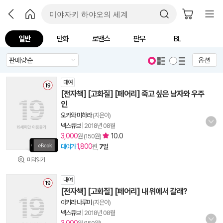
일반
만화
로맨스
판무
BL
옵션
대여
[전자책] [고화질] [페어리] 죽고 싶은 남자와 우주
인
오카와 미하라
(지은이)
넥스큐브
|
2018년 08월
3,000
10.0
원 (150원)
1,800
대여가
원,
7일
미리읽기
대여
[전자책] [고화질] [페어리] 내 위에서 갈래?
아키라 나루미
(지은이)
넥스큐브
|
2018년 08월