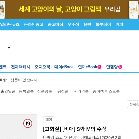
알라딘굿즈
온라인중고
중고매장
우주점
음반
블루레이
커피
벤트
전자책캐시
오디오북
대여eBook
연재eBook
만권당
N
N
0
개의 상품이 있습니다.
출간일순
등록일순
상품명순
평점순
저가격순
종이책 베스트순
전체
대여
[고화질] [비애] S와 M의 주장
나바라 쇼코
(지은이) |
비애코믹스
| 2020년 2월