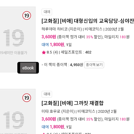
대여
[고화질] [비애] 대형신입의 교육담당-심야
하루야마 히비코
(지은이) |
비애코믹스
| 2020년 2월
3,600원
(종이책 정가 대비
할인), 마일리지
원
35%
180
1,800원
대여
,
1
일
8.5
(
4
) | 세일즈포인트 :
402
이 책의 종이책 :
4,950
원
종이책 보기
대여
[고화질] [비애] 그까짓 재결합
미타 호무로
(지은이) |
비애코믹스
| 2020년 2월
3,600원
(종이책 정가 대비
할인), 마일리지
원
35%
180
1,800원
대여
,
1
일