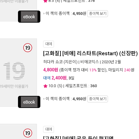
8.5
(
4
) | 세일즈포인트 :
376
이 책의 종이책 :
4,950
원
종이책 보기
대여
[고화질] [비애] 리스타트(Restart) (신장판)
히다카 쇼코
(지은이) |
비애코믹스
| 2020년 2월
4,800원
(종이책 정가 대비
할인), 마일리지
원
13%
240
2,400원
대여
,
3
일
10.0
(
5
) | 세일즈포인트 :
360
이 책의 종이책 :
4,950
원
종이책 보기
대여
[고화질] [비애] 굽은 등이 펴지면