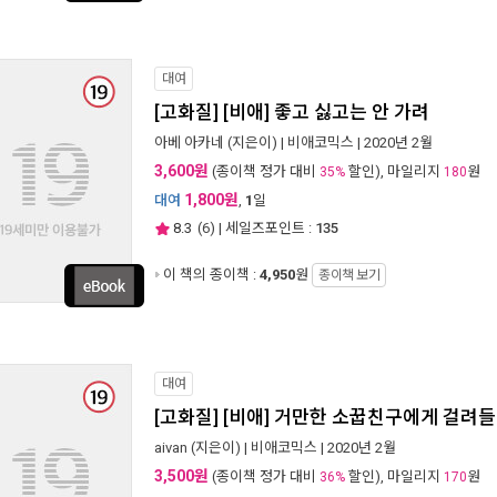
대여
[고화질] [비애] 좋고 싫고는 안 가려
아베 아카네
(지은이) |
비애코믹스
| 2020년 2월
3,600원
(종이책 정가 대비
할인), 마일리지
원
35%
180
1,800원
대여
,
1
일
8.3
(
6
) | 세일즈포인트 :
135
이 책의 종이책 :
4,950
원
종이책 보기
대여
[고화질] [비애] 거만한 소꿉친구에게 걸려
aivan
(지은이) |
비애코믹스
| 2020년 2월
3,500원
(종이책 정가 대비
할인), 마일리지
원
36%
170