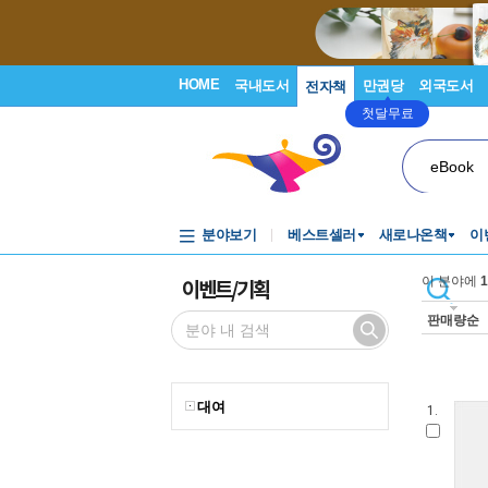
HOME
국내도서
만권당
외국도서
전자책
첫달무료
eBook
분야보기
베스트셀러
새로나온책
이
이벤트/기획
이 분야에
1
판매량순
대여
1.