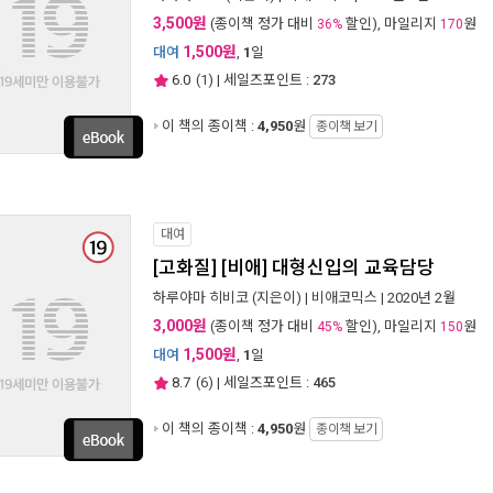
3,500원
(종이책 정가 대비
할인), 마일리지
원
36%
170
1,500원
대여
,
1
일
6.0
(
1
) | 세일즈포인트 :
273
이 책의 종이책 :
4,950
원
종이책 보기
대여
[고화질] [비애] 대형신입의 교육담당
하루야마 히비코
(지은이) |
비애코믹스
| 2020년 2월
3,000원
(종이책 정가 대비
할인), 마일리지
원
45%
150
1,500원
대여
,
1
일
8.7
(
6
) | 세일즈포인트 :
465
이 책의 종이책 :
4,950
원
종이책 보기