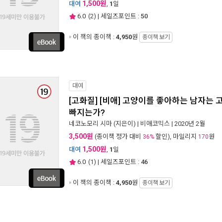
1,500원
대여
,
1
일
6.0
(
2
) | 세일즈포인트 :
50
이 책의 종이책 :
4,950
원
종이책 보기
대여
[고화질] [비애] 고양이를 좋아하는 남자는 
빠지는가?
네코노모리 시마
(지은이) |
비애코믹스
| 2020년 2월
3,500원
(종이책 정가 대비
할인), 마일리지
원
36%
170
1,500원
대여
,
1
일
6.0
(
1
) | 세일즈포인트 :
46
이 책의 종이책 :
4,950
원
종이책 보기