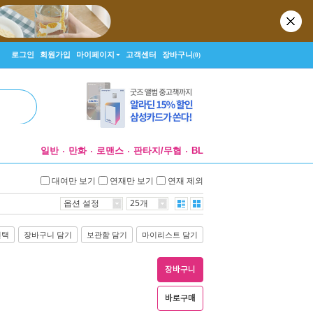
로그인
회원가입
마이페이지
고객센터
장바구니
(0)
일반
만화
로맨스
판타지/무협
BL
대여만 보기
연재만 보기
연재 제외
옵션 설정
25개
선택
장바구니 담기
보관함 담기
마이리스트 담기
장바구니
바로구매