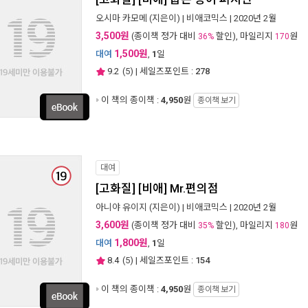
오시마 카모메
(지은이) |
비애코믹스
| 2020년 2월
3,500원
(종이책 정가 대비
할인), 마일리지
원
36%
170
1,500원
대여
,
1
일
9.2
(
5
) | 세일즈포인트 :
278
이 책의 종이책 :
4,950
원
종이책 보기
대여
[고화질] [비애] Mr.편의점
아니야 유이지
(지은이) |
비애코믹스
| 2020년 2월
3,600원
(종이책 정가 대비
할인), 마일리지
원
35%
180
1,800원
대여
,
1
일
8.4
(
5
) | 세일즈포인트 :
154
이 책의 종이책 :
4,950
원
종이책 보기