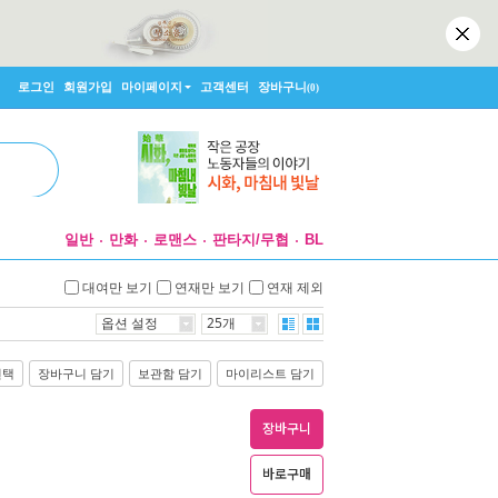
로그인
회원가입
마이페이지
고객센터
장바구니
(0)
일반
만화
로맨스
판타지/무협
BL
대여만 보기
연재만 보기
연재 제외
옵션 설정
25개
선택
장바구니 담기
보관함 담기
마이리스트 담기
장바구니
바로구매