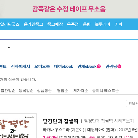
알라딘굿즈
온라인중고
중고매장
우주점
음반
블루레이
커피
벤트
전자책캐시
오디오북
대여eBook
연재eBook
만권당
N
N
개의 상품이 있습니다.
출간일순
등록일순
상품명순
평점순
저가격순
종이책 베스트순
전체
팥경단과 찹쌀떡
팥경단과 찹쌀떡 시리즈보기
ㅣ
와카나 우스쿠라
(지은이) |
대원씨아이(만화)
| 2012년 5월
2,500원
(종이책 정가 대비
할인), 마일리지
원