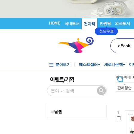
HOME
국내도서
만권당
외국도서
전자책
첫달무료
eBook
분야보기
베스트셀러
새로나온책
이
이벤트/기획
이 분야에
3
판매량순
낱권
1.