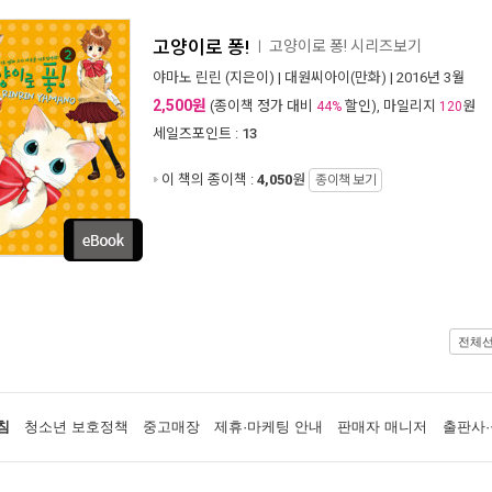
고양이로 퐁!
고양이로 퐁! 시리즈보기
ㅣ
야마노 린린
(지은이) |
대원씨아이(만화)
| 2016년 3월
2,500원
(종이책 정가 대비
할인), 마일리지
원
44%
120
세일즈포인트 :
13
이 책의 종이책 :
4,050
원
종이책 보기
전체
침
청소년 보호정책
중고매장
제휴·마케팅 안내
판매자 매니저
출판사·