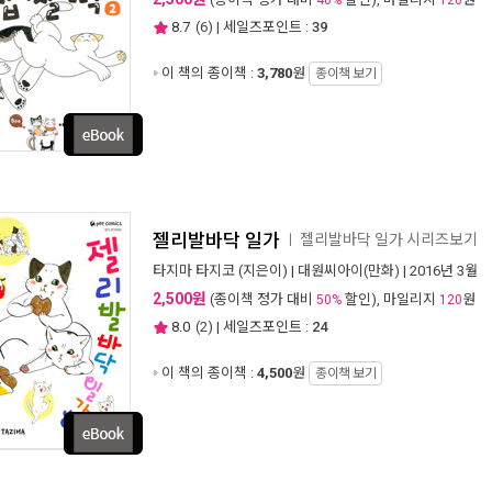
40%
120
8.7
(
6
) | 세일즈포인트 :
39
이 책의 종이책 :
3,780
원
종이책 보기
젤리발바닥 일가
젤리발바닥 일가 시리즈보기
ㅣ
타지마 타지코
(지은이) |
대원씨아이(만화)
| 2016년 3월
2,500원
(종이책 정가 대비
할인), 마일리지
원
50%
120
8.0
(
2
) | 세일즈포인트 :
24
이 책의 종이책 :
4,500
원
종이책 보기