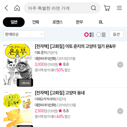
일반
만화
로맨스
판무
BL
옵션
[전자책] [고화질] 이토 준지의 고양이 일기 욘&무
이토 준지
(지은이)
대원씨아이(만화)
|
2013년 01월
3,000
8.6
원 (150원)
50%
종이책 정가 대비
할인
[전자책] [고화질] 고양이 동네
이와오카 히사에
(지은이)
대원씨아이(만화)
|
2016년 03월
2,500
8.8
원 (120원)
44%
종이책 정가 대비
할인