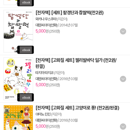
[전자책] [세트] 팥경단과 찹쌀떡(전2권)
와카나 우스쿠라
(지은이)
대원씨아이(만화)
|
2014년 07월
5,000
원 (250원)
[전자책] [고화질 세트] 젤리발바닥 일가 (전2권/
완결)
타지마 타지코
(지은이)
대원씨아이(만화)
|
2016년 03월
5,000
원 (250원)
[전자책] [고화질 세트] 고양이로 퐁! (전2권/완결)
야마노 린린
(지은이)
대원씨아이(만화)
|
2016년 03월
5,000
원 (250원)