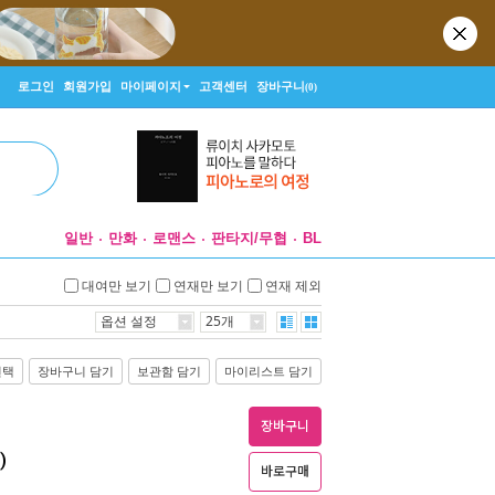
로그인
회원가입
마이페이지
고객센터
장바구니
(0)
일반
만화
로맨스
판타지/무협
BL
대여만 보기
연재만 보기
연재 제외
옵션 설정
25개
선택
장바구니 담기
보관함 담기
마이리스트 담기
장바구니
)
바로구매