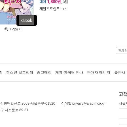
1,800원
대여
,
3
일
세일즈포인트 :
16
미리읽기
전체
침
청소년 보호정책
중고매장
제휴·마케팅 안내
판매자 매니저
출판사·
고객
신판매업신고 2003-서울중구-01520
이메일 privacy@aladin.co.kr
서울시
구 서소문로 89-31