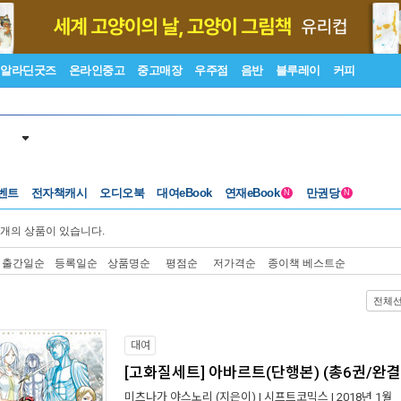
알라딘굿즈
온라인중고
중고매장
우주점
음반
블루레이
커피
벤트
전자책캐시
오디오북
대여eBook
연재eBook
만권당
N
N
개의 상품이 있습니다.
출간일순
등록일순
상품명순
평점순
저가격순
종이책 베스트순
전체
대여
[고화질세트] 아바르트(단행본) (총6권/완결
미츠나가 야스노리
(지은이) |
시프트코믹스
| 2018년 1월