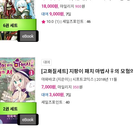
18,000원
, 마일리지
원
900
9,000원
대여
,
7
일
10.0
(
1
) | 세일즈포인트 :
46
6권 세트
대여
[고화질세트] 지팡이 패치 마법사♀의 모험의 
아와바코
(지은이) |
시프트코믹스
| 2018년 11월
7,000원
, 마일리지
원
350
3,600원
대여
,
7
일
세일즈포인트 :
40
2권 세트