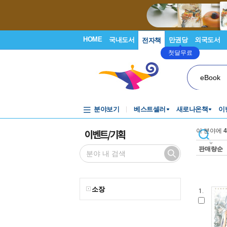
HOME
국내도서
만권당
외국도서
전자책
첫달무료
eBook
분야보기
베스트셀러
새로나온책
이
이벤트/기획
이 분야에
4
판매량순
소장
1.