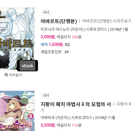
대여
아바르트(단행본)
아바르트(단행본) 시리즈보
ㅣ
미츠나가 야스노리
(지은이) |
시프트코믹스
| 2018년 1월
3,000원
, 마일리지
원
150
1,500원
대여
,
3
일
세일즈포인트 :
29
미리읽기
대여
지팡이 패치 마법사♀의 모험의 서
지팡이 
ㅣ
기
아와바코
(지은이) |
시프트코믹스
| 2018년 11월
3,500원
, 마일리지
원
170