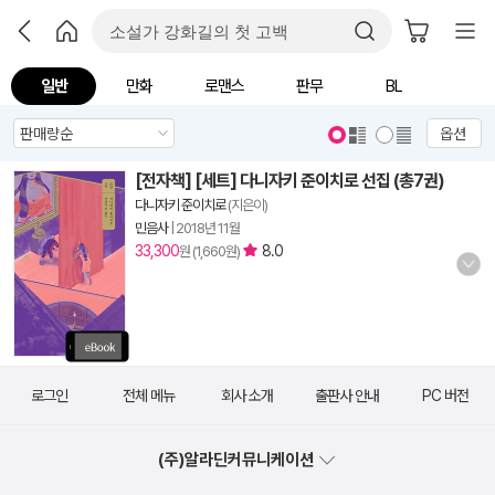
일반
만화
로맨스
판무
BL
옵션
[전자책] [세트] 다니자키 준이치로 선집 (총7권)
다니자키 준이치로
(지은이)
민음사
|
2018년 11월
33,300
8.0
원 (1,660원)
로그인
전체 메뉴
회사 소개
출판사 안내
PC 버전
(주)알라딘커뮤니케이션