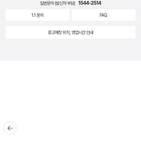
1544-2514
일반문의 (발신자 부담)
1:1 문의
FAQ
중고매장 위치, 영업시간 안내
뒤로가
기