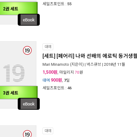
세일즈포인트 :
55
2권 세트
대여
[세트] [페어리] 나와 선배의 에로틱 동거생활
Mari Minamoto
(지은이) |
넥스큐브
| 2018년 11월
1,500원
, 마일리지
원
70
900원
대여
,
7
일
세일즈포인트 :
46
3권 세트
대여