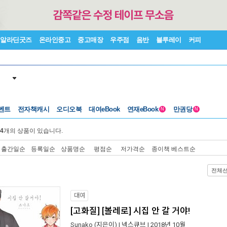
알라딘굿즈
온라인중고
중고매장
우주점
음반
블루레이
커피
벤트
전자책캐시
오디오북
대여eBook
연재eBook
만권당
N
N
4
개의 상품이 있습니다.
출간일순
등록일순
상품명순
평점순
저가격순
종이책 베스트순
전체
대여
[고화질] [볼레로] 시집 안 갈 거야!
Sunako
(지은이) |
넥스큐브
| 2018년 10월