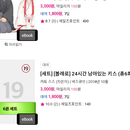
3,000원
, 마일리지
원
150
1,800원
대여
,
7
일
8.7
(
3
) | 세일즈포인트 :
430
미리읽기
대여
[세트] [볼레로] 24시간 남아있는 키스 (총6
카토 스스
(지은이) |
넥스큐브
| 2018년 10월
3,000원
, 마일리지
원
150
1,800원
대여
,
7
일
10.0
(
2
) | 세일즈포인트 :
143
6권 세트