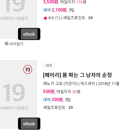
3,500원
, 마일리지
원
170
2,100원
대여
,
7
일
8.0
(
1
) | 세일즈포인트 :
39
미리읽기
대여
[페어리] 몸 파는 그 남자의 순정
에노키 고로
(지은이) |
넥스큐브
| 2018년 11월
500원
, 마일리지
원
20
300원
대여
,
7
일
세일즈포인트 :
29