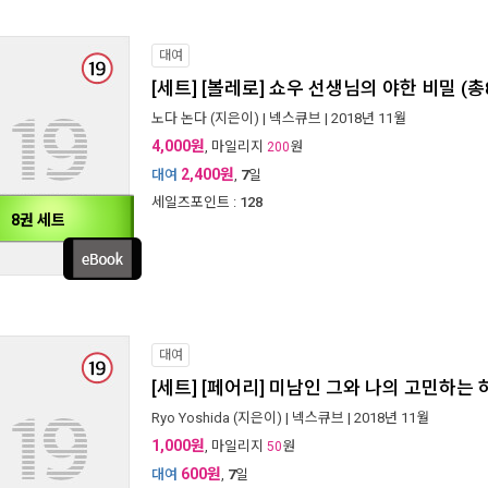
대여
[세트] [볼레로] 쇼우 선생님의 야한 비밀 (총
노다 논다
(지은이) |
넥스큐브
| 2018년 11월
4,000원
, 마일리지
원
200
2,400원
대여
,
7
일
세일즈포인트 :
128
8권 세트
대여
[세트] [페어리] 미남인 그와 나의 고민하는 
Ryo Yoshida
(지은이) |
넥스큐브
| 2018년 11월
1,000원
, 마일리지
원
50
600원
대여
,
7
일