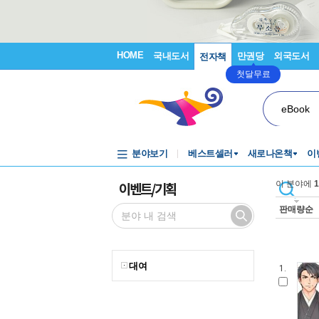
HOME
국내도서
만권당
외국도서
전자책
첫달무료
eBook
분야보기
베스트셀러
새로나온책
이
이벤트/기획
이 분야에
1
판매량순
대여
1.