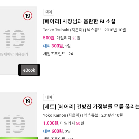
대여
[페어리] 사장님과 음란한 BL소설
Toriko Tsubaki
(지은이) |
넥스큐브
| 2018년 10월
500원
, 마일리지
원
20
300원
대여
,
1
일
세일즈포인트 :
24
대여
[세트] [페어리] 건방진 가정부를 무릎 꿇리는
Yoko Kamori
(지은이) |
넥스큐브
| 2018년 10월
1,000원
, 마일리지
원
50
600원
대여
,
7
일