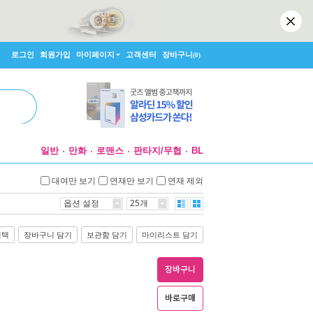
로그인
회원가입
마이페이지
고객센터
장바구니
(0)
일반
만화
로맨스
판타지/무협
BL
대여만 보기
연재만 보기
연재 제외
옵션 설정
25개
선택
장바구니 담기
보관함 담기
마이리스트 담기
장바구니
바로구매