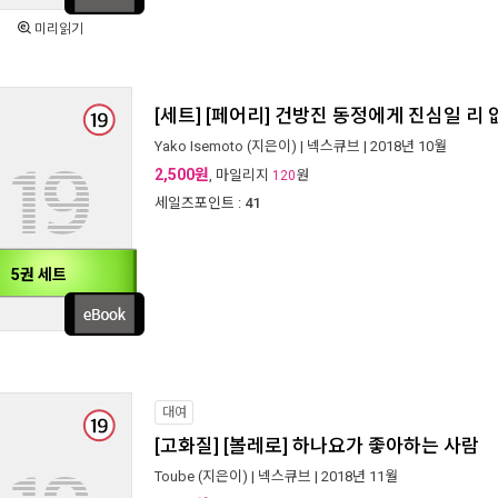
미리읽기
[세트] [페어리] 건방진 동정에게 진심일 리 
Yako Isemoto
(지은이) |
넥스큐브
| 2018년 10월
2,500원
, 마일리지
원
120
세일즈포인트 :
41
5권 세트
대여
[고화질] [볼레로] 하나요가 좋아하는 사람
Toube
(지은이) |
넥스큐브
| 2018년 11월