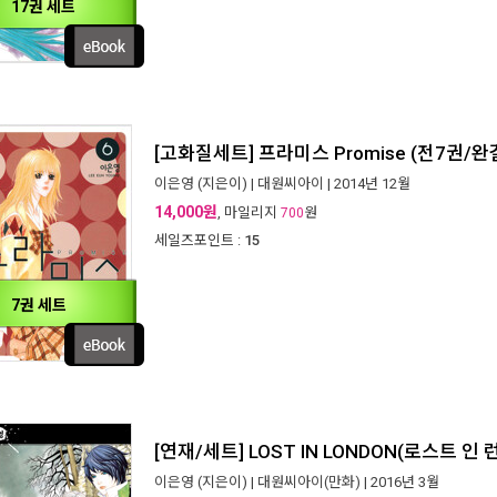
17권 세트
[고화질세트] 프라미스 Promise (전7권/완
이은영
(지은이) |
대원씨아이
| 2014년 12월
14,000원
, 마일리지
원
700
세일즈포인트 :
15
7권 세트
[연재/세트] LOST IN LONDON(로스트 인 
이은영
(지은이) |
대원씨아이(만화)
| 2016년 3월