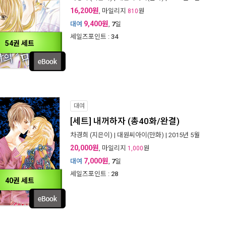
16,200원
, 마일리지
원
810
9,400원
대여
,
7
일
세일즈포인트 :
34
54권 세트
대여
[세트] 내꺼하자 (총40화/완결)
차경희
(지은이) |
대원씨아이(만화)
| 2015년 5월
20,000원
, 마일리지
원
1,000
7,000원
대여
,
7
일
세일즈포인트 :
28
40권 세트