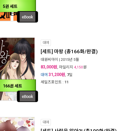
5권 세트
대여
[세트] 마왕 (총166화/완결)
대원씨아이
| 2015년 5월
83,000원
, 마일리지
원
4,150
31,200원
대여
,
7
일
세일즈포인트 :
11
166권 세트
대여