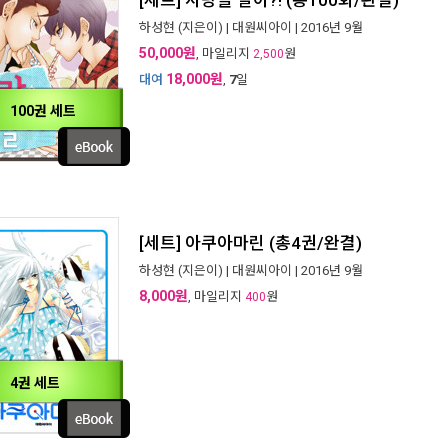
[세트] 사랑을 알아?! (총100화/완결)
하성현
(지은이) |
대원씨아이
| 2016년 9월
50,000원
, 마일리지
원
2,500
18,000원
대여
,
7
일
100권 세트
[세트] 아쿠아마린 (총4권/완결)
하성현
(지은이) |
대원씨아이
| 2016년 9월
8,000원
, 마일리지
원
400
4권 세트