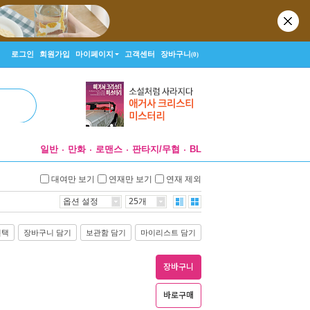
로그인
회원가입
마이페이지
고객센터
장바구니
(0)
일반
만화
로맨스
판타지/무협
BL
대여만 보기
연재만 보기
연재 제외
옵션 설정
25개
선택
장바구니 담기
보관함 담기
마이리스트 담기
장바구니
바로구매