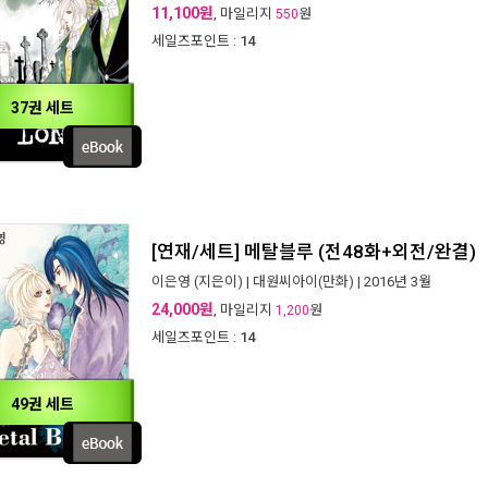
11,100원
, 마일리지
원
550
세일즈포인트 :
14
37권 세트
[연재/세트] 메탈블루 (전48화+외전/완결)
이은영
(지은이) |
대원씨아이(만화)
| 2016년 3월
24,000원
, 마일리지
원
1,200
세일즈포인트 :
14
49권 세트