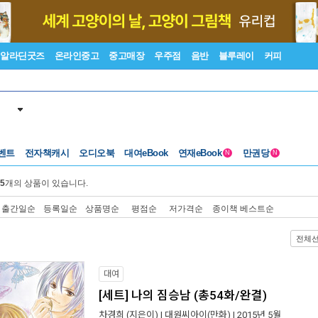
알라딘굿즈
온라인중고
중고매장
우주점
음반
블루레이
커피
벤트
전자책캐시
오디오북
대여eBook
연재eBook
만권당
N
N
5
개의 상품이 있습니다.
출간일순
등록일순
상품명순
평점순
저가격순
종이책 베스트순
전체
대여
[세트] 나의 짐승남 (총54화/완결)
차경희
(지은이) |
대원씨아이(만화)
| 2015년 5월