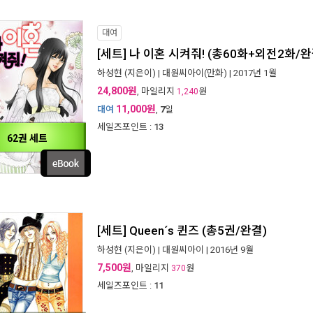
대여
[세트] 나 이혼 시켜줘! (총60화+외전2화/완
하성현
(지은이) |
대원씨아이(만화)
| 2017년 1월
24,800원
, 마일리지
원
1,240
11,000원
대여
,
7
일
세일즈포인트 :
13
62권 세트
[세트] Queen´s 퀸즈 (총5권/완결)
하성현
(지은이) |
대원씨아이
| 2016년 9월
7,500원
, 마일리지
원
370
세일즈포인트 :
11