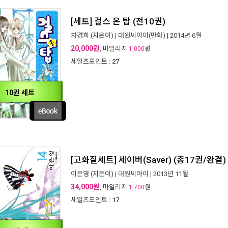
[세트] 걸스 온 탑 (전10권)
차경희
(지은이) |
대원씨아이(만화)
| 2014년 6월
20,000원
, 마일리지
원
1,000
세일즈포인트 :
27
10권 세트
[고화질세트] 세이버(Saver) (총17권/완결)
이은영
(지은이) |
대원씨아이
| 2013년 11월
34,000원
, 마일리지
원
1,700
세일즈포인트 :
17