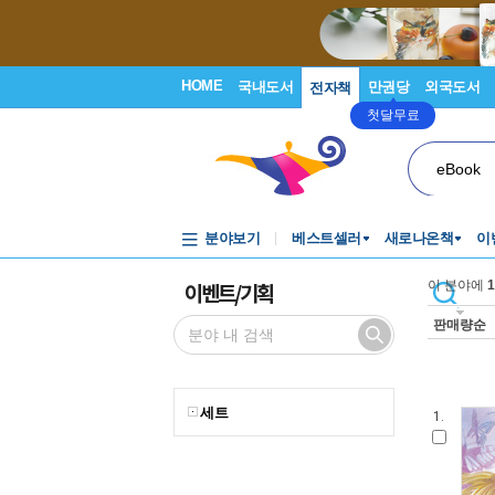
HOME
국내도서
만권당
외국도서
전자책
첫달무료
eBook
분야보기
베스트셀러
새로나온책
이
이벤트/기획
이 분야에
1
판매량순
세트
1.