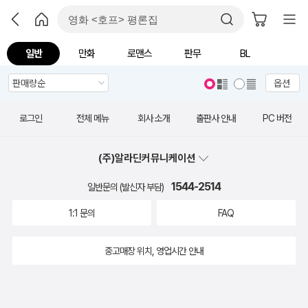
일반
만화
로맨스
판무
BL
옵션
로그인
전체 메뉴
회사 소개
출판사 안내
PC 버전
(주)알라딘커뮤니케이션
1544-2514
일반문의 (발신자 부담)
1:1 문의
FAQ
중고매장 위치, 영업시간 안내