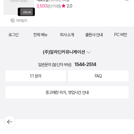
3,500
2.0
원 (170원)
미리읽기
로그인
전체 메뉴
회사 소개
출판사 안내
PC 버전
(주)알라딘커뮤니케이션
1544-2514
일반문의 (발신자 부담)
1:1 문의
FAQ
중고매장 위치, 영업시간 안내
뒤로가
기