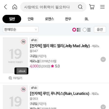
일반
만화
로맨스
판무
BL
옵션
ePub
[전자책] 젤리 매드 젤리(Jelly Mad Jelly)
- 제로노
블 047
구공일
(지은이)
제로노블
|
2018년 03월
4,000
5.0
원 (200원)
미리읽기
ePub
[전자책] 루인, 루나틱스(Ruin, Lunatics)
- 제로노
블 053
구공일
(지은이)
제로노블
|
2018년 09월