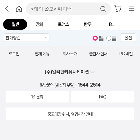
일반
만화
로맨스
판무
BL
옵션
로그인
전체 메뉴
회사 소개
출판사 안내
PC 버전
(주)알라딘커뮤니케이션
1544-2514
일반문의 (발신자 부담)
1:1 문의
FAQ
중고매장 위치, 영업시간 안내