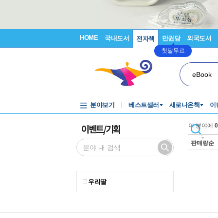
HOME
국내도서
만권당
외국도서
전자책
첫달무료
eBook
분야보기
베스트셀러
새로나온책
이
이벤트/기획
이 분야에
0
판매량순
우리딸