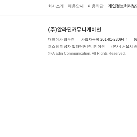
회사소개
채용안내
이용약관
개인정보처리방
(주)알라딘커뮤니케이션
대표이사 최우경
사업자등록 201-81-23094
통
호스팅 제공자 알라딘커뮤니케이션
(본사) 서울시 중
ⓒ Aladin Communication. All Rights Reserved.