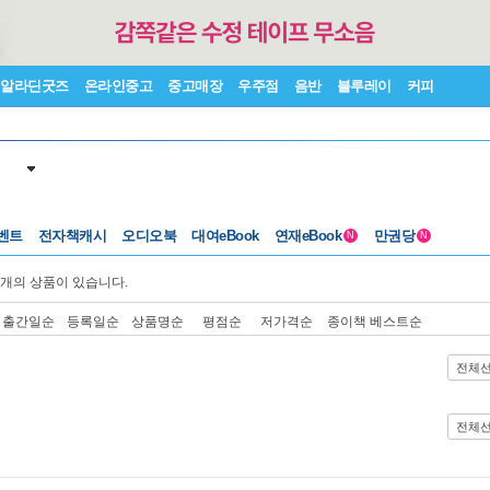
알라딘굿즈
온라인중고
중고매장
우주점
음반
블루레이
커피
벤트
전자책캐시
오디오북
대여eBook
연재eBook
만권당
N
N
개의 상품이 있습니다.
출간일순
등록일순
상품명순
평점순
저가격순
종이책 베스트순
전체
전체