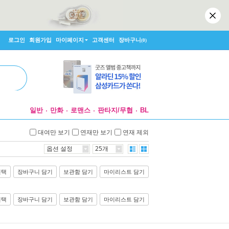
로그인
회원가입
마이페이지
고객센터
장바구니
(0)
일반
만화
로맨스
판타지/무협
BL
대여만 보기
연재만 보기
연재 제외
옵션 설정
25개
선택
장바구니 담기
보관함 담기
마이리스트 담기
선택
장바구니 담기
보관함 담기
마이리스트 담기