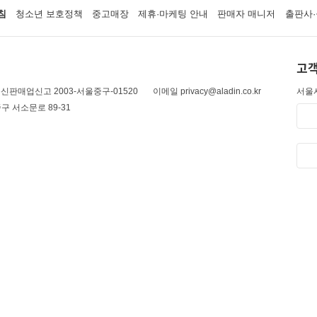
침
청소년 보호정책
중고매장
제휴·마케팅 안내
판매자 매니저
출판사·
고객
신판매업신고 2003-서울중구-01520
이메일 privacy@aladin.co.kr
서울시
구 서소문로 89-31