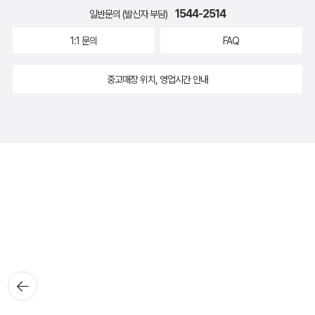
1544-2514
일반문의 (발신자 부담)
1:1 문의
FAQ
중고매장 위치, 영업시간 안내
뒤로가
기