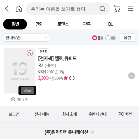
일반
만화
로맨스
판무
BL
옵션
ePub
[전자책] 헬로, 큐피드
국희
(지은이)
로아
|
2018년 11월
3,300
6.3
원 (160원)
미리읽기
로그인
전체 메뉴
회사 소개
출판사 안내
PC 버전
(주)알라딘커뮤니케이션