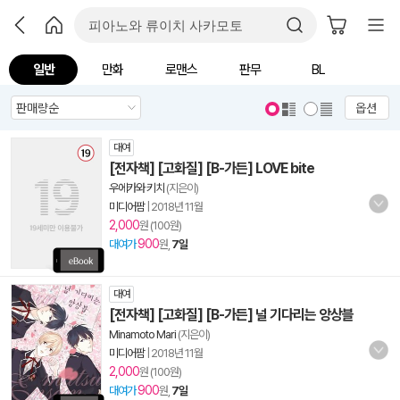
일반
만화
로맨스
판무
BL
옵션
대여
[전자책] [고화질] [B-가든] LOVE bite
우에카와 키치
(지은이)
미디어팜
|
2018년 11월
2,000
원 (100원)
900
대여가
원,
7일
대여
[전자책] [고화질] [B-가든] 널 기다리는 앙상블
Minamoto Mari
(지은이)
미디어팜
|
2018년 11월
2,000
원 (100원)
900
대여가
원,
7일