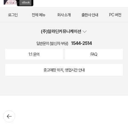
로그인
전체 메뉴
회사 소개
출판사 안내
PC 버전
(주)알라딘커뮤니케이션
1544-2514
일반문의 (발신자 부담)
1:1 문의
FAQ
중고매장 위치, 영업시간 안내
뒤로가
기