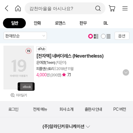
일반
만화
로맨스
판무
BL
옵션
ePub
[전자책] 네버더레스 (Nevertheless)
은여경(Teen)
(지은이)
피플앤스토리
|
2018년 11월
4,000
7.1
원 (200원)
미리읽기
로그인
전체 메뉴
회사 소개
출판사 안내
PC 버전
(주)알라딘커뮤니케이션