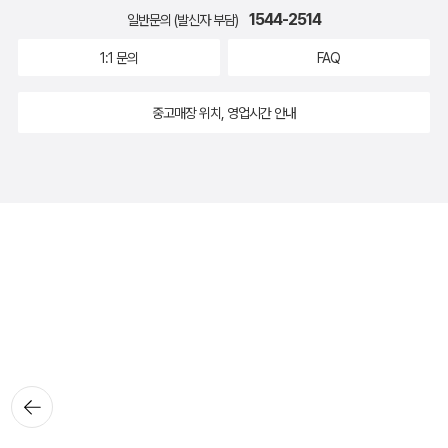
1544-2514
일반문의 (발신자 부담)
1:1 문의
FAQ
중고매장 위치, 영업시간 안내
뒤로가
기