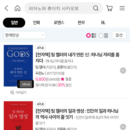
일반
만화
로맨스
판무
BL
옵션
ePub
[전자책] 팀 켈러의 내가 만든 신 : 하나님 자리를 훔
치다
- 하나님 자리를 훔치다
팀 켈러
(지은이),
윤종석
(옮긴이)
두란노
|
2017년 05월
9,800
9.6
원 (490원)
30%
종이책 정가 대비
할인
미리읽기
ePub
[전자책] 팀 켈러의 일과 영성 : 인간의 일과 하나님
의 역사 사이의 줄 잇기
- 인간의 일과 하나님의 역사 사이의
줄 잇기
팀 켈러
(지은이),
최종훈
(옮긴이)