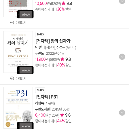
10,500
9.8
원 (520원)
30%
종이책 정가 대비
할인
미리읽기
ePub
[전자책] 왕의 십자가
팀 켈러
(지은이),
정성묵
(옮긴이)
두란노
|
2022년 04월
11,900
9.8
원 (590원)
40%
종이책 정가 대비
할인
미리읽기
ePub
[전자책] P31
하형록
(지은이)
두란노서원
|
2015년 05월
8,400
9.8
원 (420원)
44%
종이책 정가 대비
할인