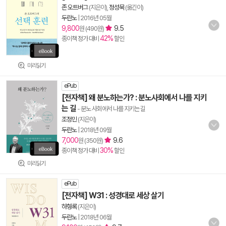
존 오트버그
(지은이),
정성묵
(옮긴이)
두란노
|
2016년 05월
9,800
9.5
원 (490원)
42%
종이책 정가 대비
할인
미리읽기
ePub
[전자책] 왜 분노하는가? : 분노사회에서 나를 지키
는 길
- 분노 사회에서 나를 지키는 길
조정민
(지은이)
두란노
|
2018년 09월
7,000
9.6
원 (350원)
30%
종이책 정가 대비
할인
미리읽기
ePub
[전자책] W31 : 성경대로 세상 살기
하형록
(지은이)
두란노
|
2018년 06월