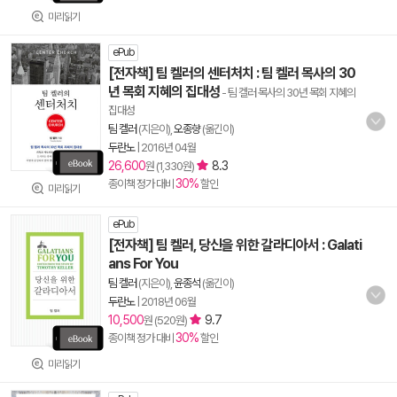
미리읽기
ePub
[전자책] 팀 켈러의 센터처치 : 팀 켈러 목사의 30
년 목회 지혜의 집대성
- 팀 켈러 목사의 30년 목회 지혜의
집대성
팀 켈러
(지은이),
오종향
(옮긴이)
두란노
|
2016년 04월
26,600
8.3
원 (1,330원)
30%
종이책 정가 대비
할인
미리읽기
ePub
[전자책] 팀 켈러, 당신을 위한 갈라디아서 : Galati
ans For You
팀 켈러
(지은이),
윤종석
(옮긴이)
두란노
|
2018년 06월
10,500
9.7
원 (520원)
30%
종이책 정가 대비
할인
미리읽기