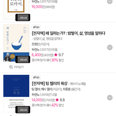
두란노
|
2017년 09월
16,000
원 (960원)
ePub
[전자책] 왜 일하는가? : 밥벌이, 삶, 영성을 말하다
- 밥벌이, 삶, 영성을 말하다
조정민
(지은이)
두란노
|
2017년 05월
8,400
9.7
원 (420원)
30%
종이책 정가 대비
할인
미리읽기
ePub
[전자책] 팀 켈러의 묵상
- 예수의 노래들
팀 켈러
,
캐시 켈러
(지은이),
최종훈
(옮긴이)
두란노
|
2016년 12월
14,000
8.8
원 (700원)
42%
종이책 정가 대비
할인