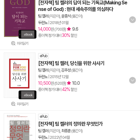
[전자책] 팀 켈러의 답이 되는 기독교(Making Se
nse of God) : 현대 세속주의를 의심하다
팀 켈러
(지은이),
윤종석
(옮긴이)
두란노
|
2018년 01월
14,000
9.6
원 (700원)
30%
종이책 정가 대비
할인
미리읽기
ePub
[전자책] 팀 켈러, 당신을 위한 사사기
팀 켈러
(지은이),
김주성
(옮긴이)
두란노
|
2015년 12월
10,500
10.0
원 (520원)
42%
종이책 정가 대비
할인
미리읽기
ePub
[전자책] 팀 켈러의 정의란 무엇인가
팀 켈러
(지은이),
최종훈
(옮긴이)
두란노
|
2022년 04월