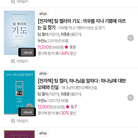
미리읽기
ePub
[전자책] 팀 켈러의 기도 : 의무를 지나 기쁨에 이르
는 길 찾기
- 의무를 지나 기쁨에 이르는 길 찾기
팀 켈러
(지은이),
최종훈
(옮긴이)
두란노
|
2015년 05월
11,200
9.6
원 (560원)
44%
종이책 정가 대비
할인
미리읽기
ePub
[전자책] 팀 켈러, 하나님을 말하다 : 하나님에 대한
오해와 진실
- 하나님에 대한 오해와 진실
팀 켈러
(지은이),
최종훈
(옮긴이)
두란노
|
2017년 06월
12,600
9.7
원 (630원)
30%
종이책 정가 대비
할인
미리읽기
ePub