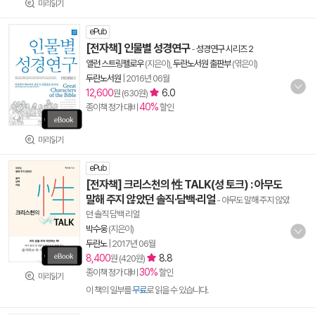
미리읽기
ePub
[전자책] 인물별 성경연구
-
성경연구 시리즈 2
앨런 스트링펠로우
(지은이),
두란노서원 출판부
(엮은이)
두란노서원
|
2016년 06월
12,600
6.0
원 (630원)
40%
종이책 정가 대비
할인
미리읽기
ePub
[전자책] 크리스천의 性 TALK(성 토크) : 아무도
말해 주지 않았던 솔직·담백·리얼
- 아무도 말해 주지 않았
던 솔직 담백 리얼
박수웅
(지은이)
두란노
|
2017년 06월
8,400
8.8
원 (420원)
30%
종이책 정가 대비
할인
미리읽기
이 책의 일부를
무료
로 읽을 수 있습니다.