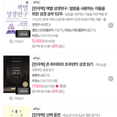
ePub
[전자책] 책별 성경연구 : 말씀을 사랑하는 이들을
위한 성경 공부 52주
- 말씀을 사랑하는 이들을 위한 책별 연
구 52주, 창세기부터 요한계시록까지 성경 66권의 핵심 개론
-
성
경연구 시리즈 3
앨런 스트링펠로우
(지은이),
두란노서원 출판부
(옮긴이)
두란노
|
2017년 04월
12,600
원 (630원)
미리읽기
30%
종이책 정가 대비
할인
ePub
[전자책] 존 파이퍼의 초자연적 성경 읽기
- 하나님을
경험하는 말씀 읽기
홍종락
(옮긴이)
두란노
|
2017년 10월
17,500
10.0
원 (870원)
30%
종이책 정가 대비
할인
미리읽기
ePub
[전자책] 선택 훈련
- 매 순간이 하나님의 '열린 문'이다