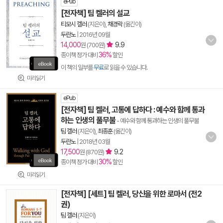
ePub
[전자책] 팀 켈러의 설교
티모시 켈러
(지은이),
채경락
(옮긴이)
두란노
|
2016년 09월
14,000
9.9
원 (700원)
36%
종이책 정가 대비
할인
이 책의 일부를
무료
로 읽을 수 있습니다.
미리읽기
ePub
[전자책] 팀 켈러, 고통에 답하다 : 예수와 함께 통과
하는 인생의 풀무불
- 예수와 함께 통과하는 인생의 풀무불
팀 켈러
(지은이),
최종훈
(옮긴이)
두란노
|
2018년 03월
17,500
9.2
원 (870원)
30%
종이책 정가 대비
할인
미리읽기
[전자책] [세트] 팀 켈러, 당신을 위한 로마서 (전2
권)
팀 켈러
(지은이)