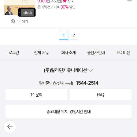
9,100
9.7
원 (450원)
30%
종이책 정가 대비
할인
미리읽기
1
2
로그인
전체 메뉴
회사 소개
출판사 안내
PC 버전
(주)알라딘커뮤니케이션
1544-2514
일반문의 (발신자 부담)
1:1 문의
FAQ
중고매장 위치, 영업시간 안내
뒤로가
기