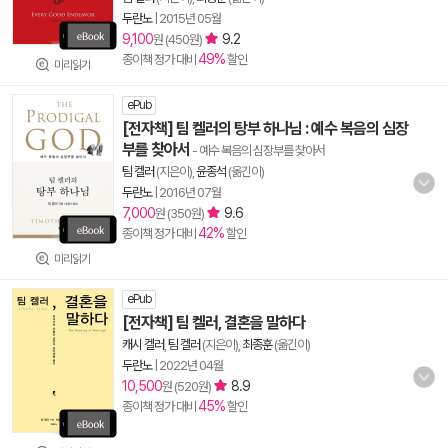
두란노
|
2015년 05월
9,100
9.2
원 (450원)
49%
종이책 정가 대비
할인
미리읽기
ePub
[전자책] 팀 켈러의 탕부 하나님 : 예수 복음의 심장
부를 찾아서
- 예수 복음의 심장부를 찾아서
팀 켈러
(지은이),
윤종석
(옮긴이)
두란노
|
2016년 07월
7,000
9.6
원 (350원)
42%
종이책 정가 대비
할인
미리읽기
ePub
[전자책] 팀 켈러, 결혼을 말하다
캐시 켈러
,
팀 켈러
(지은이),
최종훈
(옮긴이)
두란노
|
2022년 04월
10,500
8.9
원 (520원)
45%
종이책 정가 대비
할인