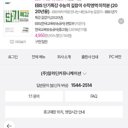
EBS 단기특강 수능의 길잡이 수학영역 미적분 (20
20년용)
- EBS에서 처음 만나는 내신&수능 길잡이
-
EBS 단기
특강 길잡이 (2020년)
EBS(한국교육방송공사) 편집부
(지은이)
한국교육방송공사(중고등)
|
2018년 11월
4,950
원 (10% 할인 / 50원)
구판절판
미리보기
로그인
전체 메뉴
회사 소개
출판사 안내
PC 버전
(주)알라딘커뮤니케이션
1544-2514
일반문의 (발신자 부담)
1:1 문의
FAQ
중고매장 위치, 영업시간 안내
뒤로가