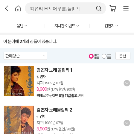
음반
지나간 이벤트
김연자
이 분야에
2
개의 상품이 있습니다.
옵션
김연자 노래 올림픽 1
김연자
지구
|
1989년 07월
8,900
원 (17% 할인 / 90원)
택배
로 주문하면
8월 11일 출고
변경
김연자 노래올림픽 2
김연자
지구
|
1989년 07월
8,900
원 (17% 할인 / 90원)