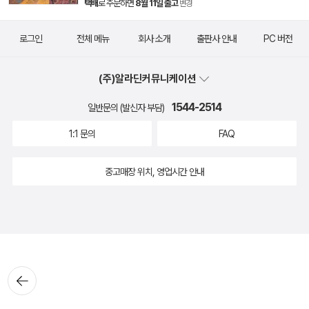
택배
로 주문하면
8월 11일 출고
변경
로그인
전체 메뉴
회사 소개
출판사 안내
PC 버전
(주)알라딘커뮤니케이션
1544-2514
일반문의 (발신자 부담)
1:1 문의
FAQ
중고매장 위치, 영업시간 안내
뒤로가
기