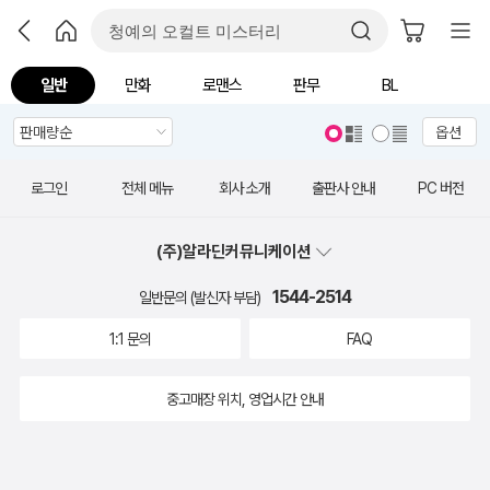
일반
만화
로맨스
판무
BL
옵션
로그인
전체 메뉴
회사 소개
출판사 안내
PC 버전
(주)알라딘커뮤니케이션
1544-2514
일반문의 (발신자 부담)
1:1 문의
FAQ
중고매장 위치, 영업시간 안내