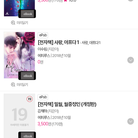
3,500
10.0
원 (170원)
미리읽기
ePub
[전자책] 사랑, 아프다 1
-
사랑, 아프다 1
이수림
(지은이)
에피루스
|
2018년 10월
0
원
미리읽기
ePub
[전자책] 밀월, 월중정인 (개정판)
김채하
(지은이)
에피루스
|
2018년 10월
3,500
원 (170원)