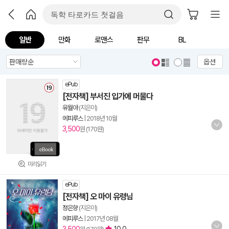
일반
만화
로맨스
판무
BL
옵션
ePub
[전자책] 부서진 입가에 머물다
유월아
(지은이)
에피루스
|
2018년 10월
3,500
원 (170원)
미리읽기
ePub
[전자책] 오 마이 유령님
정은향
(지은이)
에피루스
|
2017년 08월