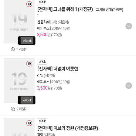
ePub
[전자책] 그녀를 위해 1 (개정판)
-
그녀를 위해 (개정판)
1
신윤희(에드가)
(지은이)
에피루스
|
2018년 10월
3,500
원 (170원)
미리읽기
ePub
[전자책] 더없이 야릇한
리밀
(지은이)
에피루스
|
2018년 10월
3,500
원 (170원)
미리읽기
ePub
[전자책] 이브의 정원 (개정증보판)
김랑
(지은이)