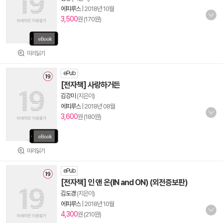
에피루스
|
2018년 10월
3,500
원 (170원)
미리읽기
ePub
[전자책] 사랑하거든
김강미
(지은이)
에피루스
|
2018년 08월
3,600
원 (180원)
미리읽기
ePub
[전자책] 인 앤 온(IN and ON) (외전증보판)
김도경
(지은이)
에피루스
|
2018년 10월
4,300
원 (210원)