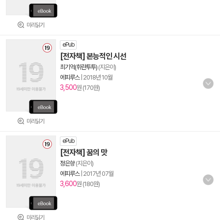
미리읽기
ePub
[전자책] 본능적인 시선
최기억(휘란투투)
(지은이)
에피루스
|
2018년 10월
3,500
원 (170원)
미리읽기
ePub
[전자책] 꿈의 맛
정은향
(지은이)
에피루스
|
2017년 07월
3,600
원 (180원)
미리읽기