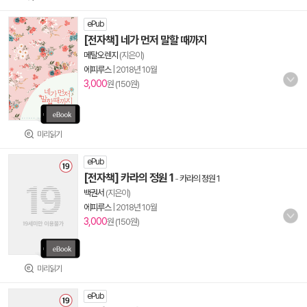
ePub
[전자책] 네가 먼저 말할 때까지
메탈오렌지
(지은이)
에피루스
|
2018년 10월
3,000
원 (150원)
미리읽기
ePub
[전자책] 카라의 정원 1
-
카라의 정원 1
백권서
(지은이)
에피루스
|
2018년 10월
3,000
원 (150원)
미리읽기
ePub