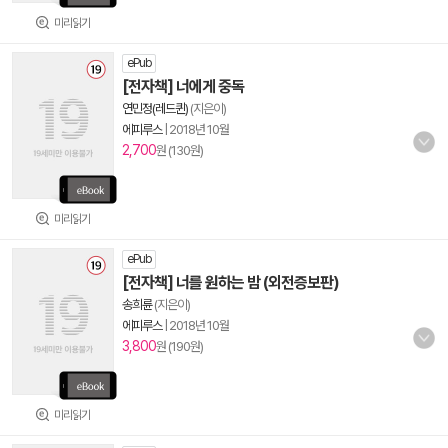
미리읽기
ePub
[전자책] 너에게 중독
연민정(레드퀸)
(지은이)
에피루스
|
2018년 10월
2,700
원 (130원)
미리읽기
ePub
[전자책] 너를 원하는 밤 (외전증보판)
송희륜
(지은이)
에피루스
|
2018년 10월
3,800
원 (190원)
미리읽기