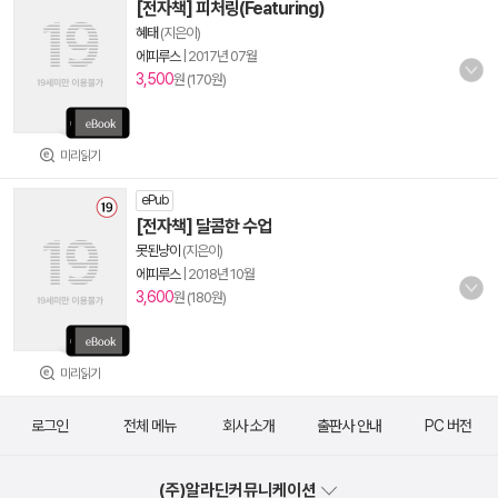
[전자책] 피처링(Featuring)
혜태
(지은이)
에피루스
|
2017년 07월
3,500
원 (170원)
미리읽기
ePub
[전자책] 달콤한 수업
못된냥이
(지은이)
에피루스
|
2018년 10월
3,600
원 (180원)
미리읽기
로그인
전체 메뉴
회사 소개
출판사 안내
PC 버전
(주)알라딘커뮤니케이션