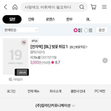
일반
만화
로맨스
판무
BL
옵션
ePub
[전자책] [BL] 벚꽃 튀김 1
-
[BL] 벚꽃 튀김 1
깅기
(지은이)
시크노블
|
2017년 11월
3,000
8.7
원 (150원)
미리읽기
로그인
전체 메뉴
회사 소개
출판사 안내
PC 버전
(주)알라딘커뮤니케이션