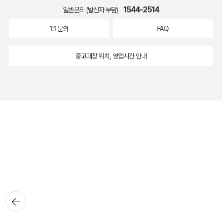
1544-2514
일반문의 (발신자 부담)
1:1 문의
FAQ
중고매장 위치, 영업시간 안내
뒤로가
기