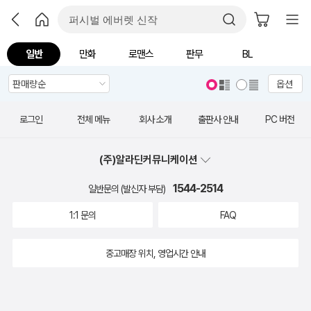
일반
만화
로맨스
판무
BL
옵션
로그인
전체 메뉴
회사 소개
출판사 안내
PC 버전
(주)알라딘커뮤니케이션
1544-2514
일반문의 (발신자 부담)
1:1 문의
FAQ
중고매장 위치, 영업시간 안내