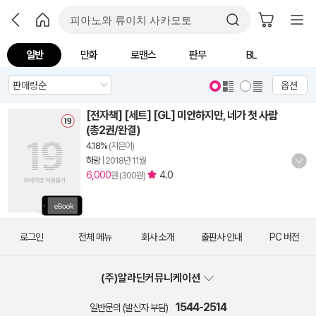
일반
만화
로맨스
판무
BL
옵션
[전자책] [세트] [GL] 미안하지만, 네가 첫 사람
(총2권/완결)
4.18%
(지은이)
하랑
|
2018년 11월
6,000
4.0
원 (300원)
로그인
전체 메뉴
회사 소개
출판사 안내
PC 버전
(주)알라딘커뮤니케이션
1544-2514
일반문의 (발신자 부담)