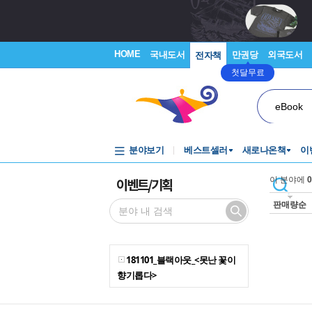
HOME
국내도서
만권당
외국도서
전자책
첫달무료
eBook
분야보기
베스트셀러
새로나온책
이
이벤트/기획
이 분야에
0
판매량순
181101_블랙아웃_<못난 꽃이
향기롭다>