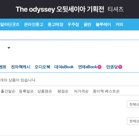
알라딘굿즈
온라인중고
중고매장
우주점
음반
블루레이
커피
벤트
전자책캐시
오디오북
대여eBook
연재eBook
만권당
N
N
개의 상품이 있습니다.
출간일순
등록일순
상품명순
평점순
저가격순
종이책 베스트순
전체
전체