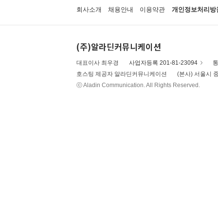
회사소개
채용안내
이용약관
개인정보처리방
(주)알라딘커뮤니케이션
대표이사 최우경
사업자등록 201-81-23094
통
호스팅 제공자 알라딘커뮤니케이션
(본사) 서울시 중
ⓒ Aladin Communication. All Rights Reserved.