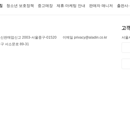
침
청소년 보호정책
중고매장
제휴·마케팅 안내
판매자 매니저
출판사·
고객
신판매업신고 2003-서울중구-01520
이메일 privacy@aladin.co.kr
서울시
구 서소문로 89-31