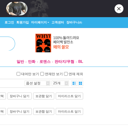
로그인
회원가입
마이페이지
고객센터
장바구니
(0)
일반
만화
로맨스
판타지/무협
BL
대여만 보기
연재만 보기
연재 제외
옵션 설정
25개
선택
장바구니 담기
보관함 담기
마이리스트 담기
선택
장바구니 담기
보관함 담기
마이리스트 담기