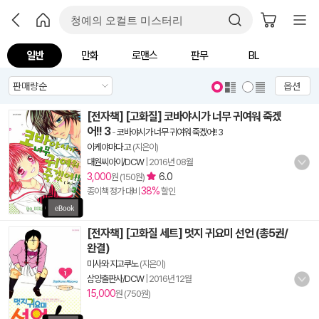
일반
만화
로맨스
판무
BL
옵션
[전자책] [고화질] 코바야시가 너무 귀여워 죽겠
어!! 3
-
코바야시가 너무 귀여워 죽겠어!! 3
이케야마다 고
(지은이)
대원씨아이/DCW
|
2016년 08월
3,000
6.0
원 (150원)
38%
종이책 정가 대비
할인
[전자책] [고화질 세트] 멋지 귀요미 선언 (총5권/
완결)
미사와 지고쿠노
(지은이)
삼양출판사/DCW
|
2016년 12월
15,000
원 (750원)