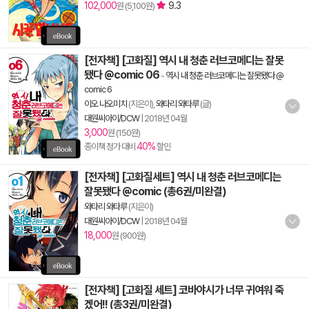
102,000
9.3
원 (5,100원)
[전자책] [고화질] 역시 내 청춘 러브코메디는 잘못
됐다 @comic 06
-
역시 내 청춘 러브코메디는 잘못됐다 @
comic 6
이오 나오미치
(지은이),
와타리 와타루
(글)
대원씨아이/DCW
|
2018년 04월
3,000
원 (150원)
40%
종이책 정가 대비
할인
[전자책] [고화질세트] 역시 내 청춘 러브코메디는
잘못됐다 @comic (총6권/미완결)
와타리 와타루
(지은이)
대원씨아이/DCW
|
2018년 04월
18,000
원 (900원)
[전자책] [고화질 세트] 코바야시가 너무 귀여워 죽
겠어!! (총3권/미완결)