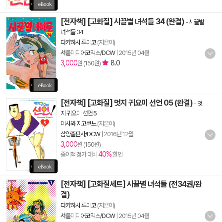
[전자책] [고화질] 시끌별 녀석들 34 (완결)
-
시끌별
녀석들 34
다카하시 루미코
(지은이)
서울미디어코믹스/DCW
|
2015년 04월
3,000
8.0
원 (150원)
[전자책] [고화질] 멋지 귀요미 선언 05 (완결)
-
멋
지 귀요미 선언 5
미사와 지고쿠노
(지은이)
삼양출판사/DCW
|
2016년 12월
3,000
원 (150원)
40%
종이책 정가 대비
할인
[전자책] [고화질세트] 시끌별 녀석들 (전34권/완
결)
다카하시 루미코
(지은이)
서울미디어코믹스/DCW
|
2015년 04월