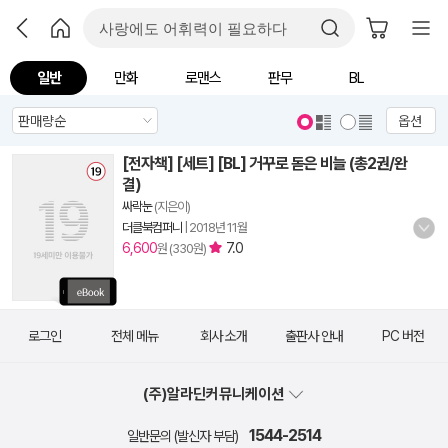
일반
만화
로맨스
판무
BL
옵션
[전자책] [세트] [BL] 거꾸로 돋은 비늘 (총2권/완
결)
싸락눈
(지은이)
더클북컴퍼니
|
2018년 11월
6,600
7.0
원 (330원)
로그인
전체 메뉴
회사 소개
출판사 안내
PC 버전
(주)알라딘커뮤니케이션
1544-2514
일반문의 (발신자 부담)