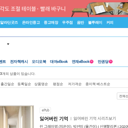
알라딘굿즈
온라인중고
중고매장
우주점
음반
블루레이
커피
벤트
전자책캐시
오디오북
대여eBook
연재eBook
만권당
N
N
3
개의 상품이 있습니다.
출간일순
등록일순
상품명순
평점순
저가격순
종이책 베스트순
전체
ePub
잃어버린 기억
잃어버린 기억 시리즈보기
ㅣ
린 그레이엄
(지은이),
박선미
(옮긴이) |
신영할리퀸
| 202