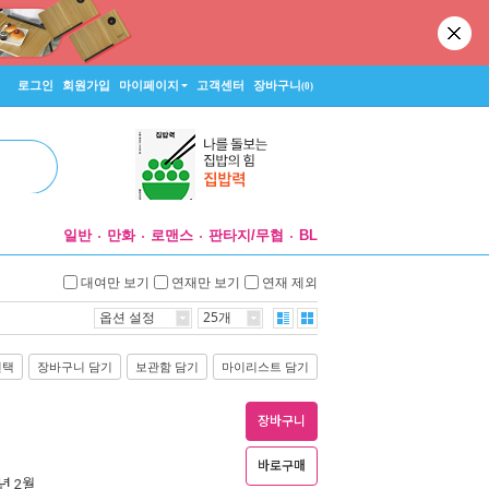
로그인
회원가입
마이페이지
고객센터
장바구니
(0)
일반
만화
로맨스
판타지/무협
BL
대여만 보기
연재만 보기
연재 제외
옵션 설정
25개
선택
장바구니 담기
보관함 담기
마이리스트 담기
장바구니
바로구매
0년 2월