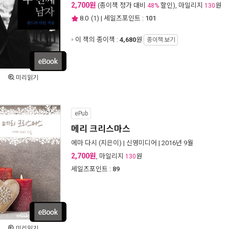
2,700원
(종이책 정가 대비
할인), 마일리지
원
48%
130
8.0
(
1
) | 세일즈포인트 :
101
이 책의 종이책 :
4,680
원
종이책 보기
미리읽기
ePub
메리 크리스마스
에마 다시
(지은이) |
신영미디어
| 2016년 9월
2,700원
, 마일리지
원
130
세일즈포인트 :
89
미리읽기