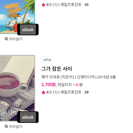
8.0
(
1
) | 세일즈포인트 :
43
미리읽기
ePub
그가 잠든 사이
재키 브라운
(지은이) |
신영미디어
| 2015년 6월
2,700원
, 마일리지
원
140
8.0
(
1
) | 세일즈포인트 :
38
미리읽기