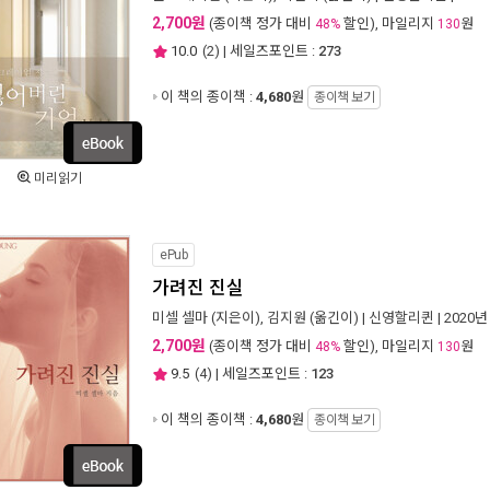
2,700원
(종이책 정가 대비
할인), 마일리지
원
48%
130
10.0
(
2
) | 세일즈포인트 :
273
이 책의 종이책 :
4,680
원
종이책 보기
미리읽기
ePub
가려진 진실
미셀 셀마
(지은이),
김지원
(옮긴이) |
신영할리퀸
| 2020년
2,700원
(종이책 정가 대비
할인), 마일리지
원
48%
130
9.5
(
4
) | 세일즈포인트 :
123
이 책의 종이책 :
4,680
원
종이책 보기