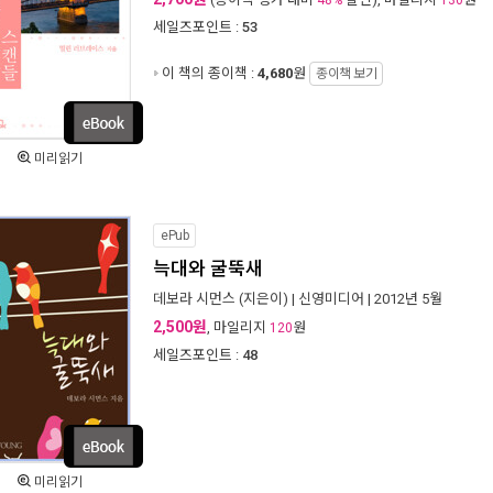
48%
130
세일즈포인트 :
53
이 책의 종이책 :
4,680
원
종이책 보기
미리읽기
ePub
늑대와 굴뚝새
데보라 시먼스
(지은이) |
신영미디어
| 2012년 5월
2,500원
, 마일리지
원
120
세일즈포인트 :
48
미리읽기