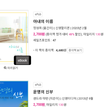
ePub
아내의 이름
정성희
(옮긴이) |
신영할리퀸
| 2020년 2월
2,700원
(종이책 정가 대비
할인), 마일리지
원
48%
130
세일즈포인트 :
47
이 책의 종이책 :
4,680
원
종이책 보기
미리읽기
ePub
운명의 신부
샌드라 마턴
(지은이) |
신영미디어
| 2013년 9월
2,700원
, 마일리지
원
130