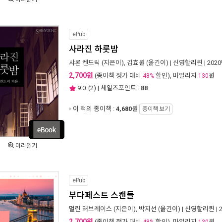
ePub
사라진 하룻밤
샤론 켄드릭
(지은이),
김효원
(옮긴이) |
신영할리퀸
| 202
2,700원
(종이책 정가 대비
할인), 마일리지
원
48%
130
9.0
(
2
) | 세일즈포인트 :
88
이 책의 종이책 :
4,680
원
종이책 보기
미리읽기
ePub
부다페스트 스캔들
멀린 러브레이스
(지은이),
박지선
(옮긴이) |
신영할리퀸
| 
2,700원
(종이책 정가 대비
할인), 마일리지
원