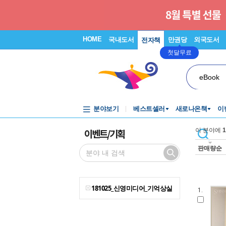
HOME
국내도서
만권당
외국도서
전자책
첫달무료
eBook
분야보기
베스트셀러
새로나온책
이
이벤트/기획
이 분야에
1
판매량순
181025_신영미디어_기억상실
1.