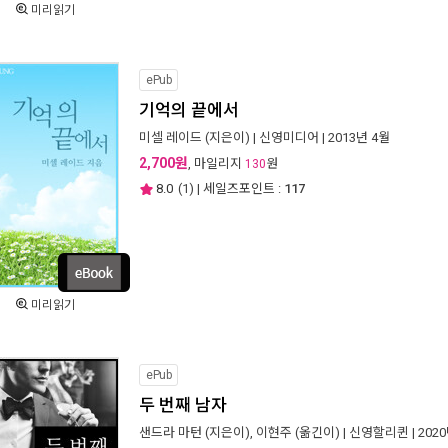
미리읽기
ePub
기억의 끝에서
미셀 레이드
(지은이) |
신영미디어
| 2013년 4월
2,700원
, 마일리지
원
130
8.0
(
1
) | 세일즈포인트 :
117
미리읽기
ePub
두 번째 남자
샌드라 마턴
(지은이),
이현주
(옮긴이) |
신영할리퀸
| 202