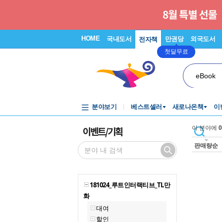
HOME
국내도서
만권당
외국도서
전자책
첫달무료
eBook
분야보기
베스트셀러
새로나온책
이
이벤트/기획
이 분야에
0
판매량순
181024_루트인터랙티브_TL만
화
대여
할인