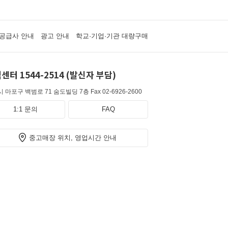
공급사 안내
광고 안내
학교·기업·기관 대량구매
센터 1544-2514 (발신자 부담)
 마포구 백범로 71 숨도빌딩 7층
Fax 02-6926-2600
1:1 문의
FAQ
중고매장 위치, 영업시간 안내