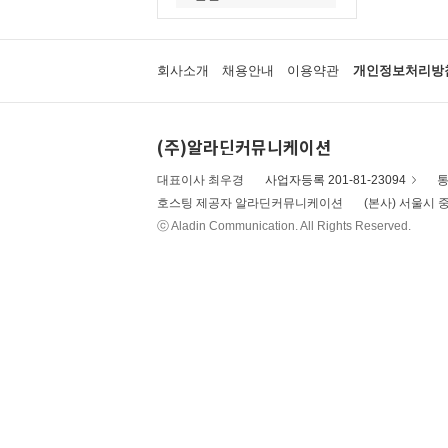
회사소개
채용안내
이용약관
개인정보처리방
(주)알라딘커뮤니케이션
대표이사 최우경
사업자등록 201-81-23094
통
호스팅 제공자 알라딘커뮤니케이션
(본사) 서울시 중
ⓒ Aladin Communication. All Rights Reserved.