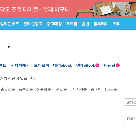
알라딘굿즈
온라인중고
중고매장
우주점
음반
블루레이
커피
벤트
전자책캐시
오디오북
대여eBook
연재eBook
만권당
N
N
개의 상품이 있습니다.
출간일순
등록일순
상품명순
평점순
저가격순
종이책 베스트순
전체
전체