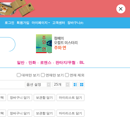
로그인
회원가입
마이페이지
고객센터
장바구니
(0)
일반
만화
로맨스
판타지/무협
BL
대여만 보기
연재만 보기
연재 제외
옵션 설정
25개
선택
장바구니 담기
보관함 담기
마이리스트 담기
선택
장바구니 담기
보관함 담기
마이리스트 담기