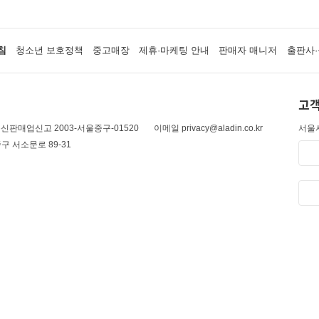
침
청소년 보호정책
중고매장
제휴·마케팅 안내
판매자 매니저
출판사·
고객
신판매업신고 2003-서울중구-01520
이메일 privacy@aladin.co.kr
서울시
구 서소문로 89-31