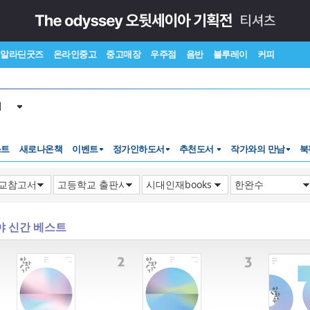
알라딘굿즈
온라인중고
중고매장
우주점
음반
블루레이
커피
서
스트
새로나온책
이벤트
정가인하도서
추천도서
작가와의 만남
북
야 신간 베스트