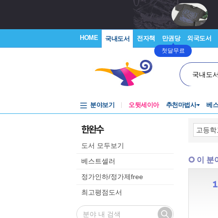
HOME
전자책
만권당
외국도서
국내도서
첫달무료
국내도
분야보기
오뒷세이아
추천마법사
베
한완수
도서 모두보기
이 분
베스트셀러
정가인하/정가제free
최고평점도서