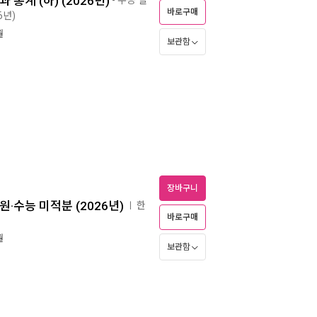
 통계 (하) (2026년)
바로구매
6년)
월
보관함
장바구니
원·수능 미적분 (2026년)
한
ㅣ
바로구매
월
보관함