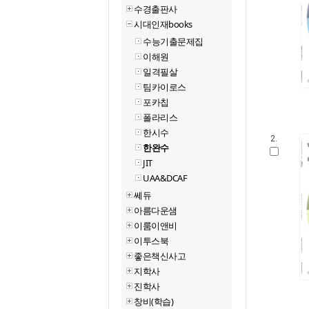
수경출판사
시대인재books
수능기출문제집
이해원
일격필살
팀카이로스
포카칩
폴라리스
한시수
2.
한완수
JIT
UAA&DCAF
쎄듀
아름다운샘
이룸이앤비
이투스북
좋은책신사고
지학사
진학사
창비(학습)