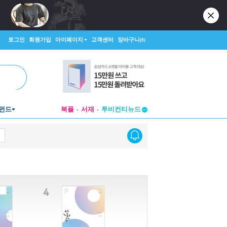
로그인
회원가입
마이페이지
고객센터
장바구니
(0)
투비컨티뉴드
펀드
북플
서재
창작플랫폼
투비컨티뉴드