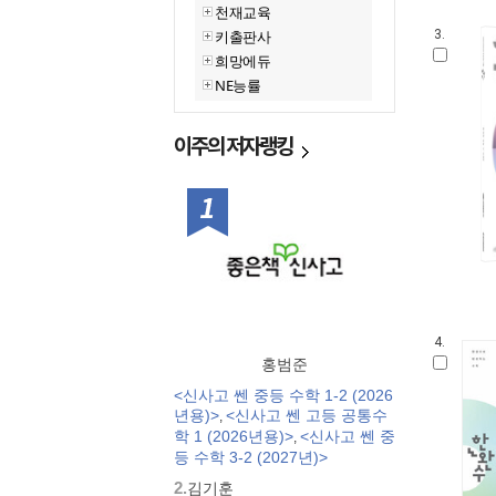
천재교육
키출판사
3.
희망에듀
NE능률
이주의
저자랭킹
1위
4.
홍범준
<신사고 쎈 중등 수학 1-2 (2026
년용)>
<신사고 쎈 고등 공통수
,
학 1 (2026년용)>
<신사고 쎈 중
,
등 수학 3-2 (2027년)>
2.
김기훈