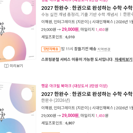
2027 한완수 : 한권으로 완성하는 수학 수학2 
한완수
수능 실전 개념 총정리, 기출 기반 수학 개념서
ㅣ
이해원
,
인터그레이트
(지은이) |
시대인재북스
| 2026년 1
29,000원
29,000
원 →
, 마일리지
원
1,450
세일즈포인트 :
6,010
밤 11시
잠들기전 배송
양탄자배송
지역변경
스프링분철 서비스 이용이 가능한 도서입니다.
자세히보기
미리보기
행운 아크릴 북마크 (대상도서 2만원 이상)
2027 한완수 : 한권으로 완성하는 수학 수학2 
한완수 (2026년)
이해원
,
인터그레이트
(지은이) |
시대인재북스
| 2026년 1
29,000원
29,000
원 →
, 마일리지
원
1,450
세일즈포인트 :
6,807