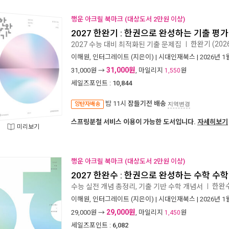
행운 아크릴 북마크 (대상도서 2만원 이상)
2027 한완기 : 한권으로 완성하는 기출 평가원
한완기 (202
2027 수능 대비 최적화된 기출 문제집
ㅣ
이해원
,
인터그레이트
(지은이) |
시대인재북스
| 2026년 1
31,000원
31,000
원 →
, 마일리지
원
1,550
세일즈포인트 :
10,844
밤 11시
잠들기전 배송
양탄자배송
지역변경
스프링분철 서비스 이용이 가능한 도서입니다.
자세히보기
미리보기
행운 아크릴 북마크 (대상도서 2만원 이상)
2027 한완수 : 한권으로 완성하는 수학 수학1 
한완수
수능 실전 개념 총정리, 기출 기반 수학 개념서
ㅣ
이해원
,
인터그레이트
(지은이) |
시대인재북스
| 2026년 1
29,000원
29,000
원 →
, 마일리지
원
1,450
세일즈포인트 :
6,082