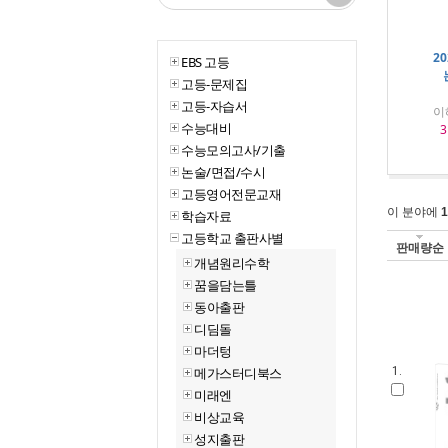
2
EBS 고등
고등-문제집
고등-자습서
이
수능대비
3
수능모의고사/기출
논술/면접/수시
고등영어전문교재
이 분야에
1
학습자료
고등학교 출판사별
판매량순
개념원리수학
꿈을담는틀
동아출판
디딤돌
마더텅
메가스터디북스
1.
미래엔
비상교육
성지출판