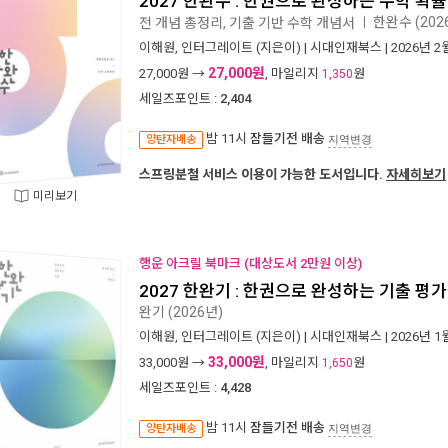
2027 한완수 : 한권으로 완성하는 수학 확률과
한완수 (202
전 개념 총정리, 기출 기반 수학 개념서
ㅣ
이해원
,
인터그레이트
(지은이) |
시대인재북스
| 2026년 2
27,000원
27,000
원 →
, 마일리지
원
1,350
세일즈포인트 :
2,404
밤 11시
잠들기전 배송
양탄자배송
지역변경
스프링분철 서비스 이용이 가능한 도서입니다.
자세히보기
미리보기
행운 아크릴 북마크 (대상도서 2만원 이상)
2027 한완기 : 한권으로 완성하는 기출 평가
완기 (2026년)
이해원
,
인터그레이트
(지은이) |
시대인재북스
| 2026년 1
33,000원
33,000
원 →
, 마일리지
원
1,650
세일즈포인트 :
4,428
밤 11시
잠들기전 배송
양탄자배송
지역변경