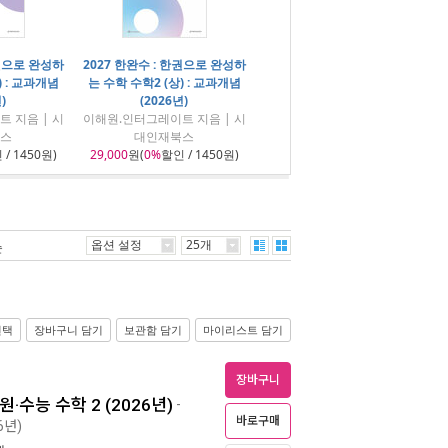
한권으로 완성하
2027 한완수 : 한권으로 완성하
) : 교과개념
는 수학 수학2 (상) : 교과개념
)
(2026년)
 지음 | 시
이해원.인터그레이트 지음 | 시
스
대인재북스
/ 1450원)
29,000
원(
0%
할인 / 1450원)
옵션 설정
25개
순
선택
장바구니 담기
보관함 담기
마이리스트 담기
장바구니
·수능 수학 2 (2026년)
-
바로구매
6년)