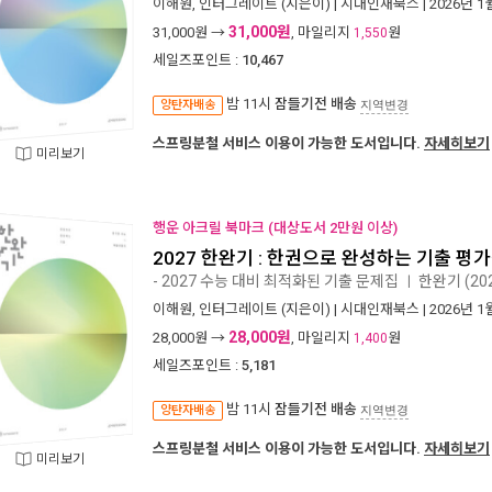
이해원
,
인터그레이트
(지은이) |
시대인재북스
| 2026년 1
31,000원
31,000
원 →
, 마일리지
원
1,550
세일즈포인트 :
10,467
밤 11시
잠들기전 배송
양탄자배송
지역변경
스프링분철 서비스 이용이 가능한 도서입니다.
자세히보기
미리보기
행운 아크릴 북마크 (대상도서 2만원 이상)
2027 한완기 : 한권으로 완성하는 기출 평가
- 2027 수능 대비 최적화된 기출 문제집
한완기 (20
ㅣ
이해원
,
인터그레이트
(지은이) |
시대인재북스
| 2026년 1
28,000원
28,000
원 →
, 마일리지
원
1,400
세일즈포인트 :
5,181
밤 11시
잠들기전 배송
양탄자배송
지역변경
스프링분철 서비스 이용이 가능한 도서입니다.
자세히보기
미리보기