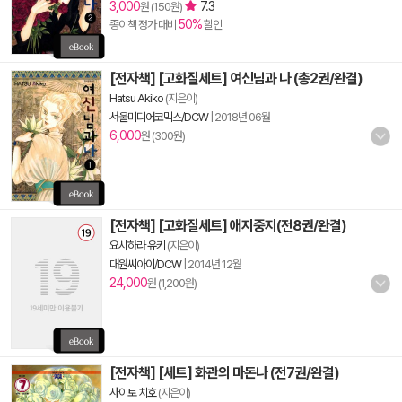
3,000
7.3
원 (150원)
50%
종이책 정가 대비
할인
[전자책] [고화질세트] 여신님과 나 (총2권/완결)
Hatsu Akiko
(지은이)
서울미디어코믹스/DCW
|
2018년 06월
6,000
원 (300원)
[전자책] [고화질세트] 애지중지(전8권/완결)
요시하라 유키
(지은이)
대원씨아이/DCW
|
2014년 12월
24,000
원 (1,200원)
[전자책] [세트] 화관의 마돈나 (전7권/완결)
사이토 치호
(지은이)