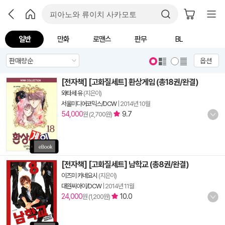
일반
만화
로맨스
판무
BL
옵션
[전자책] [고화질세트] 환상게임 (총18권/완결)
와타세 유
(지은이)
서울미디어코믹스/DCW
|
2014년 10월
54,000
9.7
원 (2,700원)
[전자책] [고화질세트] 남학교 (총8권/완결)
이즈미 카네요시
(지은이)
대원씨아이/DCW
|
2014년 11월
24,000
10.0
원 (1,200원)