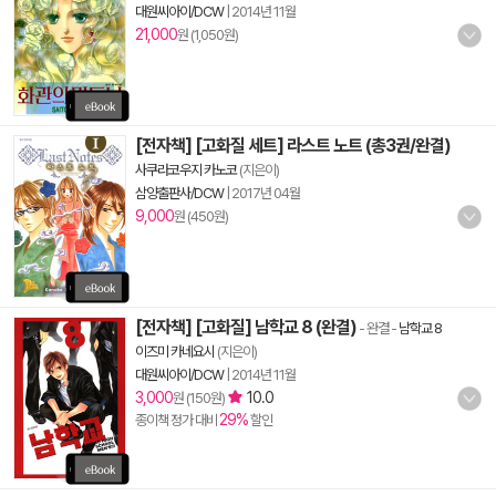
대원씨아이/DCW
|
2014년 11월
21,000
원 (1,050원)
[전자책] [고화질 세트] 라스트 노트 (총3권/완결)
사쿠라코우지 카노코
(지은이)
삼양출판사/DCW
|
2017년 04월
9,000
원 (450원)
[전자책] [고화질] 남학교 8 (완결)
- 완결
-
남학교 8
이즈미 카네요시
(지은이)
대원씨아이/DCW
|
2014년 11월
3,000
10.0
원 (150원)
29%
종이책 정가 대비
할인