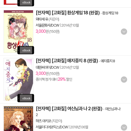
[전자책] [고화질] 환상게임 18 (완결)
-
환상게임 18
와타세 유
(지은이)
서울문화사/DCW
|
2014년 10월
3,000
원 (150원)
[전자책] [고화질] 애지중지 8 (완결)
-
애지중지 8
대원씨아이/DCW
|
2014년 12월
3,000
원 (150원)
29%
종이책 정가 대비
할인
[전자책] [고화질] 여신님과 나 2 (완결)
-
여신님과 나
2
하츠 아키코
(지은이)
서울미디어코믹스/DCW
|
2018년 06월