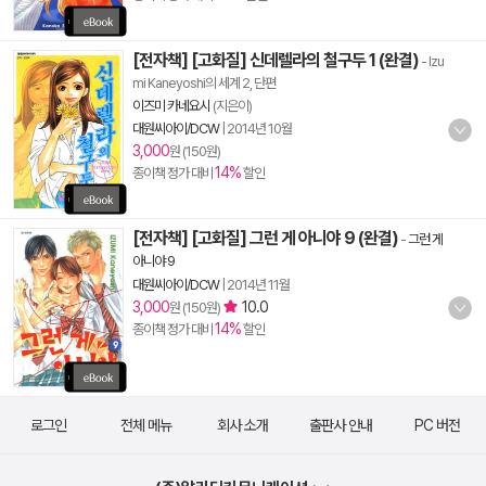
[전자책] [고화질] 신데렐라의 철구두 1 (완결)
- Izu
mi Kaneyoshi의 세계 2, 단편
이즈미 카네요시
(지은이)
대원씨아이/DCW
|
2014년 10월
3,000
원 (150원)
14%
종이책 정가 대비
할인
[전자책] [고화질] 그런 게 아니야 9 (완결)
-
그런 게
아니야 9
대원씨아이/DCW
|
2014년 11월
3,000
10.0
원 (150원)
14%
종이책 정가 대비
할인
로그인
전체 메뉴
회사 소개
출판사 안내
PC 버전