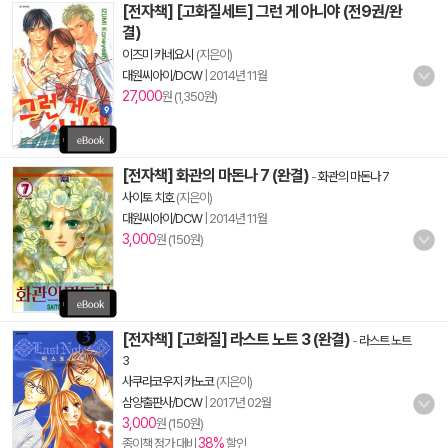
[전자책] [고화질세트] 그런 게 아니야 (전9권/완
결)
이즈미 카네요시
(지은이)
대원씨아이/DCW
|
2014년 11월
27,000
원 (1,350원)
[전자책] 화관의 마돈나 7 (완결)
-
화관의 마돈나 7
사이토 치호
(지은이)
대원씨아이/DCW
|
2014년 11월
3,000
원 (150원)
[전자책] [고화질] 라스트 노트 3 (완결)
-
라스트 노트
3
사쿠라코우지 카노코
(지은이)
삼양출판사/DCW
|
2017년 02월
3,000
원 (150원)
38%
종이책 정가 대비
할인