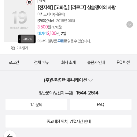
대여
[전자책] [고화질] [라르고] 심술쟁이의 사랑
이시노 아야
(지은이)
㈜조은세상
|
2018년 06월
3,500
원 (170원)
2,100
대여가
원,
7일
이 책의 일부를
무료
로 읽을 수 있습니다.
미리읽기
로그인
전체 메뉴
회사 소개
출판사 안내
PC 버전
(주)알라딘커뮤니케이션
1544-2514
일반문의 (발신자 부담)
1:1 문의
FAQ
중고매장 위치, 영업시간 안내
뒤로가