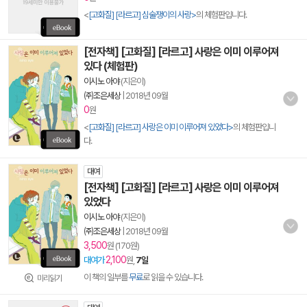
<
[고화질] [라르고] 심술쟁이의 사랑>
의 체험판입니다.
[전자책] [고화질] [라르고] 사랑은 이미 이루어져
있다 (체험판)
이시노 아야
(지은이)
㈜조은세상
|
2018년 09월
0
원
<
[고화질] [라르고] 사랑은 이미 이루어져 있었다>
의 체험판입니
다.
대여
[전자책] [고화질] [라르고] 사랑은 이미 이루어져
있었다
이시노 아야
(지은이)
㈜조은세상
|
2018년 09월
3,500
원 (170원)
2,100
대여가
원,
7일
이 책의 일부를
무료
로 읽을 수 있습니다.
미리읽기