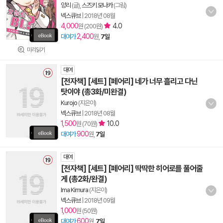
앙리
(글),
스즈키 모나카
(그림)
넥스큐브
|
2018년 08월
4,000
4.0
원 (200원)
2,400
대여가
원,
7일
미리읽기
대여
[전자책] [세트] [페어리] 네가 너무 흘리고 다닌
탓이야 (총3화/미완결)
Kurojo
(지은이)
넥스큐브
|
2018년 08월
1,500
10.0
원 (70원)
900
대여가
원,
7일
대여
[전자책] [세트] [페어리] 딱딱한 히어로를 풀어줄
게 (총2화/완결)
Ima Kimura
(지은이)
넥스큐브
|
2018년 09월
1,000
원 (50원)
600
대여가
원,
7일