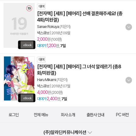
대여
[전자책] [세트] [페어리] 선배 결혼해주세요! (총
4화/미완결)
Sanae Rokuya
(지은이)
넥스큐브
|
2018년 09월
2,000
원 (100원)
1,200
대여가
원,
7일
대여
[전자책] [세트] [페어리] 그 녀석 알레르기 (총8
화/미완결)
Haru Mikami
(지은이)
넥스큐브
|
2018년 07월
4,000
원 (200원)
2,400
대여가
원,
7일
로그인
전체 메뉴
회사 소개
출판사 안내
PC 버전
(주)알라딘커뮤니케이션