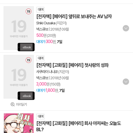
대여
[전자책] [페어리] 앞뒤로 보내주는 AV 남자
Shiki Ousaka
(지은이)
넥스큐브
|
2018년 09월
500
원 (20원)
300
대여가
원,
7일
대여
[전자책] [고화질] [페어리] 첫사랑의 성좌
사쿠라이 나나코
(지은이)
넥스큐브
|
2018년 09월
3,000
원 (150원)
1,800
대여가
원,
7일
미리읽기
대여
[전자책] [고화질] [페어리] 회사 아저씨는 오늘도
BL?