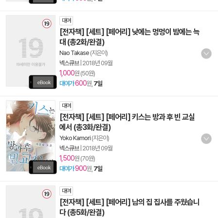
대여
[전자책] [세트] [페어리] 낮에는 멍멍이 밤에는 늑
대 (총2화/완결)
Nao Takase
(지은이)
넥스큐브
|
2018년 09월
1,000
원 (50원)
600
대여가
원,
7일
대여
[전자책] [세트] [페어리] 키스는 방과 후 빈 교실
에서 (총3화/완결)
Yoko Kamori
(지은이)
넥스큐브
|
2018년 09월
1,500
원 (70원)
900
대여가
원,
7일
대여
[전자책] [세트] [페어리] 남의 집 집사를 주웠습니
다 (총5화/완결)