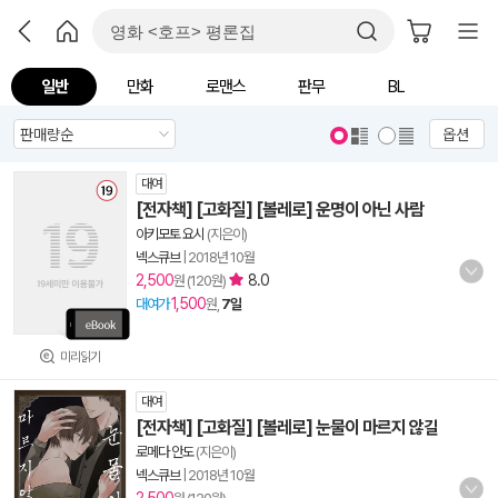
일반
만화
로맨스
판무
BL
옵션
대여
[전자책] [고화질] [볼레로] 운명이 아닌 사람
아키모토 요시
(지은이)
넥스큐브
|
2018년 10월
2,500
8.0
원 (120원)
1,500
대여가
원,
7일
미리읽기
대여
[전자책] [고화질] [볼레로] 눈물이 마르지 않길
로메다 안도
(지은이)
넥스큐브
|
2018년 10월