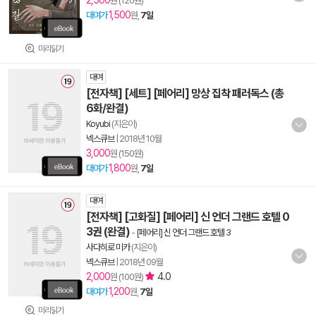
2,500
원 (120원)
1,500
대여가
원,
7일
미리읽기
대여
[전자책] [세트] [페어리] 망상 집착 패러독스 (총
6화/완결)
Koyubi
(지은이)
넥스큐브
|
2018년 10월
3,000
원 (150원)
1,800
대여가
원,
7일
대여
[전자책] [고화질] [페어리] 신 언더 그랜드 호텔 0
3권 (완결)
-
[페어리] 신 언더 그랜드 호텔 3
사다히로 미카
(지은이)
넥스큐브
|
2018년 09월
2,000
4.0
원 (100원)
1,200
대여가
원,
7일
미리읽기