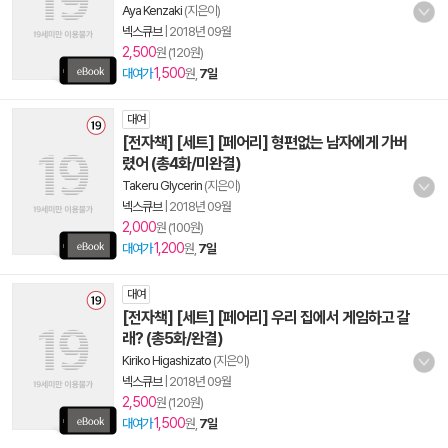
Aya Kenzaki
(지은이)
넥스큐브
|
2018년 09월
2,500
원 (120원)
1,500
대여가
원,
7일
대여
[전자책] [세트] [페어리] 형편없는 남자에게 가버
렸어 (총4화/미완결)
Takeru Glycerin
(지은이)
넥스큐브
|
2018년 09월
2,000
원 (100원)
1,200
대여가
원,
7일
대여
[전자책] [세트] [페어리] 우리 집에서 게임하고 갈
래? (총5화/완결)
Kiriko Higashizato
(지은이)
넥스큐브
|
2018년 09월
2,500
원 (120원)
1,500
대여가
원,
7일