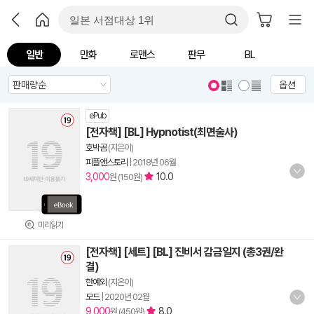
일반
만화
로맨스
판무
BL
옵션
ePub
[전자책] [BL] Hypnotist(최면술사)
호박곰
(지은이)
피플앤스토리
|
2018년 06월
3,000
10.0
원 (150원)
미리읽기
[전자책] [세트] [BL] 진비서 감금일지 (총3권/완
결)
한예외
(지은이)
모드
|
2020년 02월
9,000
8.0
원 (450원)