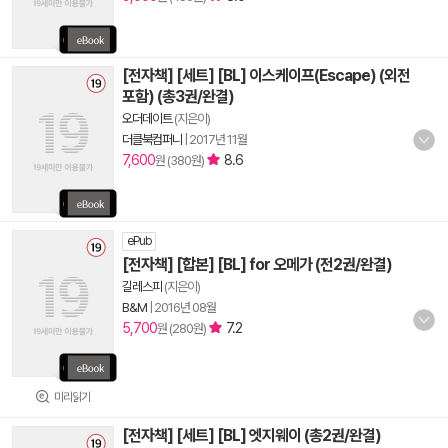
[전자책] [세트] [BL] 이스케이프(Escape) (외전
포함) (총3권/완결)
오더데이트
(지은이)
더클북컴퍼니
|
2017년 11월
7,600
8.6
원 (380원)
ePub
[전자책] [합본] [BL] for 오메가 (전2권/완결)
길레스피
(지은이)
B&M
|
2016년 08월
5,700
7.2
원 (280원)
미리읽기
[전자책] [세트] [BL] 엣지웨이 (총2권/완결)