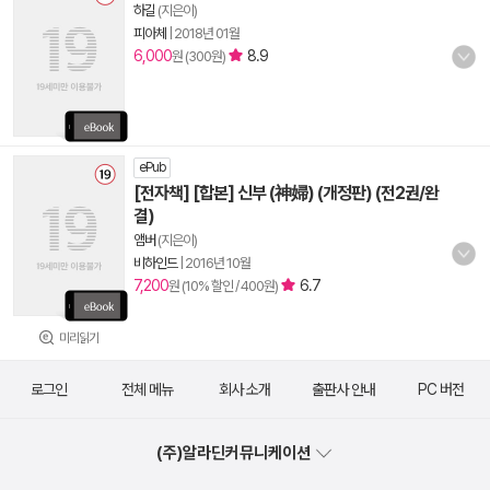
하길
(지은이)
피아체
|
2018년 01월
6,000
8.9
원 (300원)
ePub
[전자책] [합본] 신부 (神婦) (개정판) (전2권/완
결)
앰버
(지은이)
비하인드
|
2016년 10월
7,200
6.7
원 (10% 할인 / 400원)
미리읽기
로그인
전체 메뉴
회사 소개
출판사 안내
PC 버전
(주)알라딘커뮤니케이션