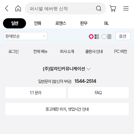
일반
만화
로맨스
판무
BL
옵션
로그인
전체 메뉴
회사 소개
출판사 안내
PC 버전
(주)알라딘커뮤니케이션
1544-2514
일반문의 (발신자 부담)
1:1 문의
FAQ
중고매장 위치, 영업시간 안내