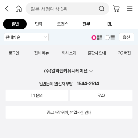
일반
만화
로맨스
판무
BL
옵션
로그인
전체 메뉴
회사 소개
출판사 안내
PC 버전
(주)알라딘커뮤니케이션
1544-2514
일반문의 (발신자 부담)
1:1 문의
FAQ
중고매장 위치, 영업시간 안내