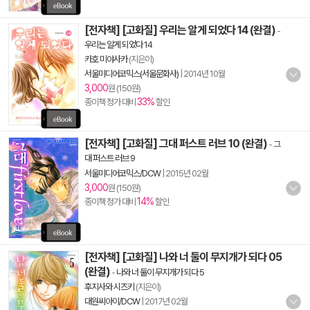
[전자책] [고화질] 우리는 알게 되었다 14 (완결)
-
우리는 알게 되었다 14
카호 미야사카
(지은이)
서울미디어코믹스(서울문화사)
|
2014년 10월
3,000
원 (150원)
33%
종이책 정가 대비
할인
[전자책] [고화질] 그대 퍼스트 러브 10 (완결)
-
그
대 퍼스트 러브 9
서울미디어코믹스/DCW
|
2015년 02월
3,000
원 (150원)
14%
종이책 정가 대비
할인
[전자책] [고화질] 나와 너 둘이 무지개가 되다 05
(완결)
-
나와 너 둘이 무지개가 되다 5
후지사와 시즈키
(지은이)
대원씨아이/DCW
|
2017년 02월