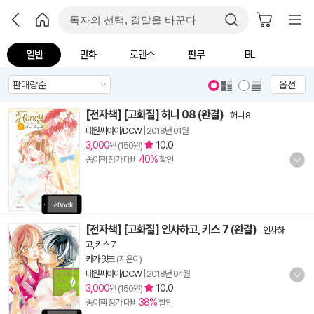
일반
만화
로맨스
판무
BL
옵션
[전자책] [고화질] 허니 08 (완결)
-
허니 8
대원씨아이/DCW
|
2018년 01월
3,000
10.0
원 (150원)
40%
종이책 정가 대비
할인
[전자책] [고화질] 인사하고, 키스 7 (완결)
-
인사하
고, 키스 7
카가 얏코
(지은이)
대원씨아이/DCW
|
2018년 04월
3,000
10.0
원 (150원)
38%
종이책 정가 대비
할인