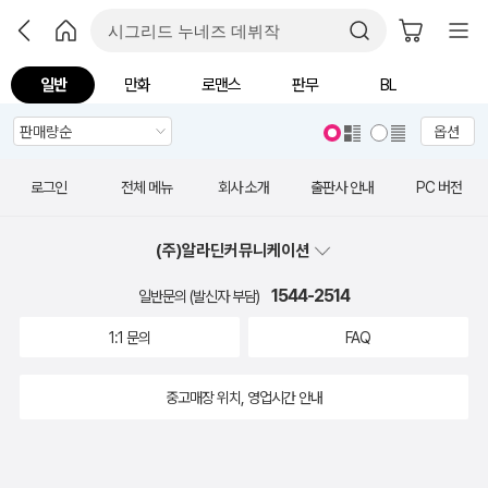
일반
만화
로맨스
판무
BL
옵션
로그인
전체 메뉴
회사 소개
출판사 안내
PC 버전
(주)알라딘커뮤니케이션
1544-2514
일반문의 (발신자 부담)
1:1 문의
FAQ
중고매장 위치, 영업시간 안내