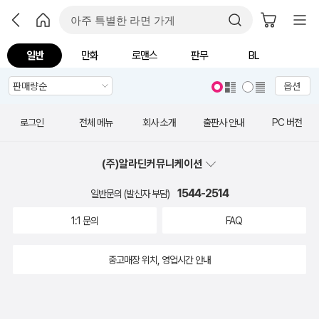
일반
만화
로맨스
판무
BL
옵션
로그인
전체 메뉴
회사 소개
출판사 안내
PC 버전
(주)알라딘커뮤니케이션
1544-2514
일반문의 (발신자 부담)
1:1 문의
FAQ
중고매장 위치, 영업시간 안내