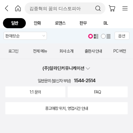
일반
만화
로맨스
판무
BL
옵션
로그인
전체 메뉴
회사 소개
출판사 안내
PC 버전
(주)알라딘커뮤니케이션
1544-2514
일반문의 (발신자 부담)
1:1 문의
FAQ
중고매장 위치, 영업시간 안내