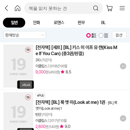
일반
만화
로맨스
판무
BL
옵션
[전자책] [세트] [BL] 키스 미 이프 유 캔(Kiss M
e If You Can) (총3권/완결)
ZIG
(지은이)
이클립스
|
2018년 06월
9,000
8.5
원 (450원)
ePub
[전자책] [BL] 룩 앳 미(Look at me) 1권
-
[BL] 룩
앳 미(Look at me) 1
탄산
(지은이)
이클립스
|
2017년 10월
2,800
9.0
원 (140원)