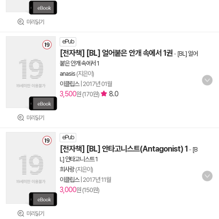
미리읽기
ePub
[전자책] [BL] 얼어붙은 안개 속에서 1권
-
[BL] 얼어
붙은 안개 속에서 1
anasis
(지은이)
이클립스
|
2017년 01월
3,500
8.0
원 (170원)
미리읽기
ePub
[전자책] [BL] 안타고니스트(Antagonist) 1
-
[B
L] 안타고니스트 1
희사랑
(지은이)
이클립스
|
2017년 11월
3,000
원 (150원)
미리읽기