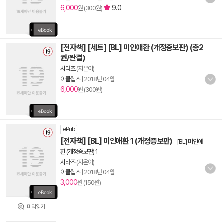
6,000
9.0
원 (300원)
[전자책] [세트] [BL] 미인애환 (개정증보판) (총2
권/완결)
시라즈
(지은이)
이클립스
|
2018년 04월
6,000
원 (300원)
ePub
[전자책] [BL] 미인애환 1 (개정증보판)
-
[BL] 미인애
환 (개정증보판) 1
시라즈
(지은이)
이클립스
|
2018년 04월
3,000
원 (150원)
미리읽기