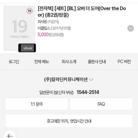
[전자책] [세트] [BL] 오버 더 도어(Over the Do
or) (총2권/완결)
희사랑
(지은이)
이클립스
|
2017년 01월
5,000
원 (250원)
로그인
전체 메뉴
회사 소개
출판사 안내
PC 버전
(주)알라딘커뮤니케이션
1544-2514
일반문의 (발신자 부담)
1:1 문의
FAQ
중고매장 위치, 영업시간 안내
뒤로가