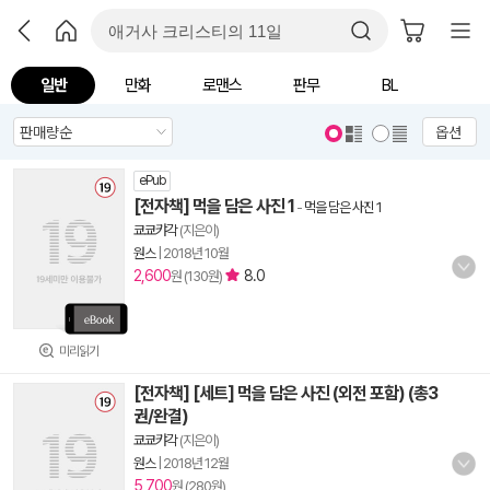
일반
만화
로맨스
판무
BL
옵션
ePub
[전자책] 먹을 담은 사진 1
-
먹을 담은 사진 1
쿄쿄캬각
(지은이)
원스
|
2018년 10월
2,600
8.0
원 (130원)
미리읽기
[전자책] [세트] 먹을 담은 사진 (외전 포함) (총3
권/완결)
쿄쿄캬각
(지은이)
원스
|
2018년 12월
5,700
원 (280원)