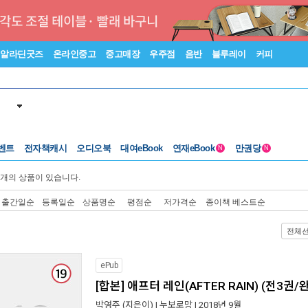
알라딘굿즈
온라인중고
중고매장
우주점
음반
블루레이
커피
벤트
전자책캐시
오디오북
대여eBook
연재eBook
만권당
N
N
개의 상품이 있습니다.
출간일순
등록일순
상품명순
평점순
저가격순
종이책 베스트순
전체
ePub
[합본] 애프터 레인(AFTER RAIN) (전3권/
박영주
(지은이) |
누보로망
| 2018년 9월