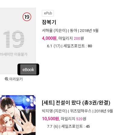
ePub
잠복기
서하율
(지은이) |
동아
| 2018년 9월
4,000원
, 마일리지
원
200
6.1
(
17
) | 세일즈포인트 :
80
미리읽기
[세트] 전설이 왔다 (총3권/완결)
박지영
(지은이) |
위즈덤하우스
| 2018년 9월
10,500원
, 마일리지
원
520
7.7
(
6
) | 세일즈포인트 :
45