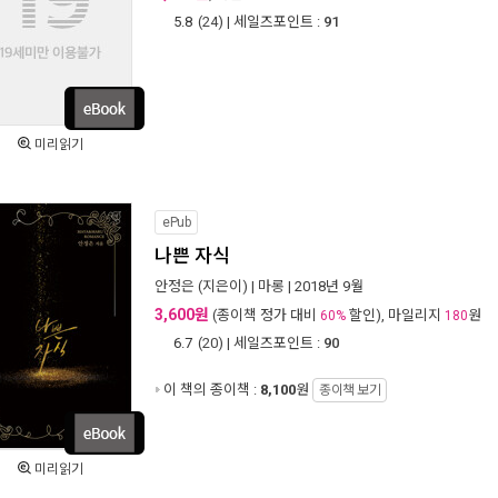
5.8
(
24
) | 세일즈포인트 :
91
미리읽기
ePub
나쁜 자식
안정은
(지은이) |
마롱
| 2018년 9월
3,600원
(종이책 정가 대비
할인), 마일리지
원
60%
180
6.7
(
20
) | 세일즈포인트 :
90
이 책의 종이책 :
8,100
원
종이책 보기
미리읽기