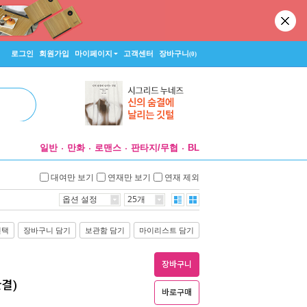
로그인
회원가입
마이페이지
고객센터
장바구니
(0)
일반
만화
로맨스
판타지/무협
BL
대여만 보기
연재만 보기
연재 제외
옵션 설정
25개
선택
장바구니 담기
보관함 담기
마이리스트 담기
장바구니
완결)
바로구매