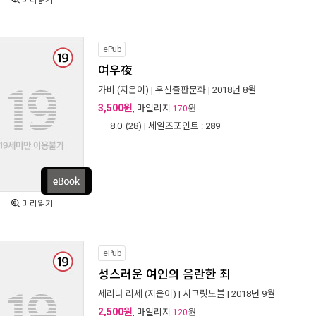
미리읽기
ePub
여우夜
가비
(지은이) |
우신출판문화
| 2018년 8월
3,500원
, 마일리지
원
170
8.0
(
28
) | 세일즈포인트 :
289
미리읽기
ePub
성스러운 여인의 음란한 죄
세리나 리세
(지은이) |
시크릿노블
| 2018년 9월
2,500원
, 마일리지
원
120