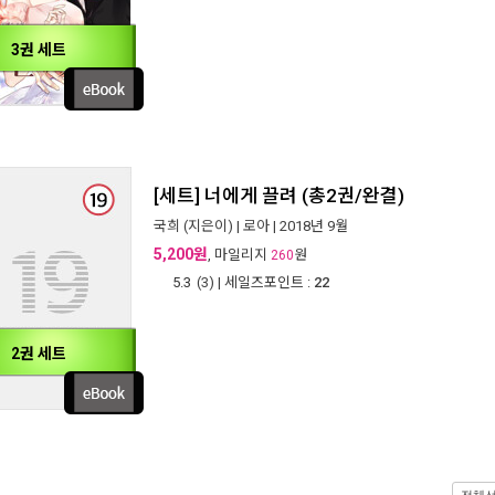
3권 세트
[세트] 너에게 끌려 (총2권/완결)
국희
(지은이) |
로아
| 2018년 9월
5,200원
, 마일리지
원
260
5.3
(
3
) | 세일즈포인트 :
22
2권 세트