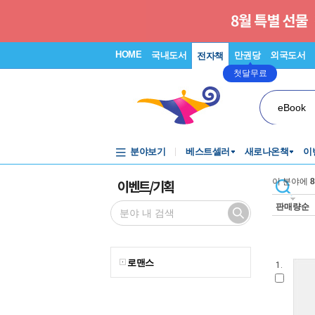
HOME
국내도서
만권당
외국도서
전자책
첫달무료
eBook
분야보기
베스트셀러
새로나온책
이
이벤트/기획
이 분야에
8
판매량순
로맨스
1.