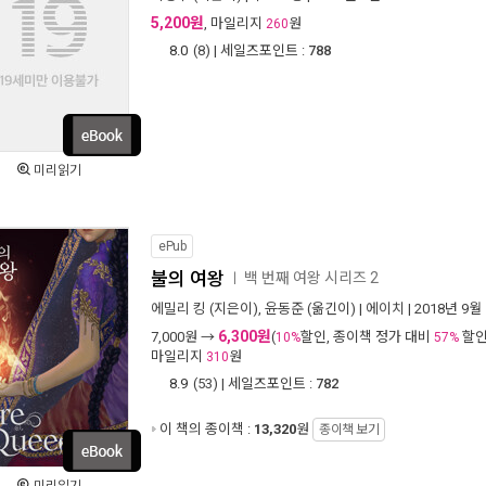
5,200원
, 마일리지
원
260
8.0
(
8
) | 세일즈포인트 :
788
미리읽기
ePub
불의 여왕
백 번째 여왕 시리즈 2
ㅣ
에밀리 킹
(지은이),
윤동준
(옮긴이) |
에이치
| 2018년 9월
6,300원
7,000
원 →
(
할인, 종이책 정가 대비
할인
10%
57%
마일리지
원
310
8.9
(
53
) | 세일즈포인트 :
782
이 책의 종이책 :
13,320
원
종이책 보기