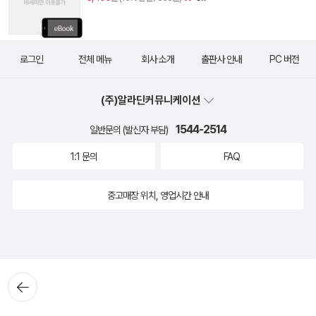
로그인
전체 메뉴
회사 소개
출판사 안내
PC 버전
(주)알라딘커뮤니케이션
1544-2514
일반문의 (발신자 부담)
1:1 문의
FAQ
중고매장 위치, 영업시간 안내
뒤로가
기