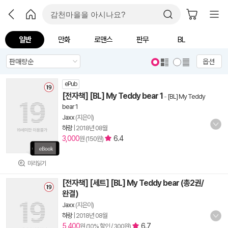
일반
만화
로맨스
판무
BL
옵션
ePub
[전자책] [BL] My Teddy bear 1
-
[BL] My Teddy
bear 1
Jaxx
(지은이)
하랑
|
2018년 08월
3,000
6.4
원 (150원)
미리읽기
[전자책] [세트] [BL] My Teddy bear (총2권/
완결)
Jaxx
(지은이)
하랑
|
2018년 08월
5,400
6.7
원 (10% 할인 / 300원)