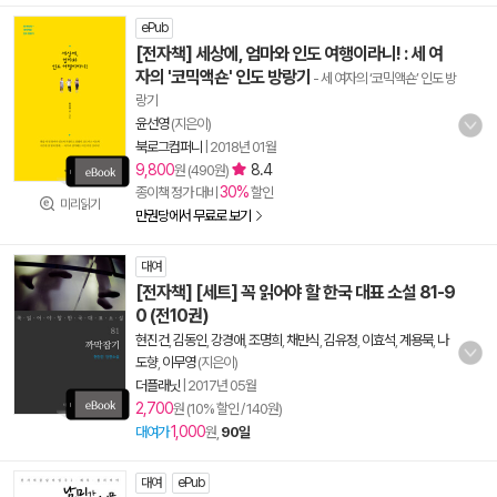
ePub
[전자책] 세상에, 엄마와 인도 여행이라니! : 세 여
자의 '코믹액숀' 인도 방랑기
- 세 여자의 ‘코믹액숀’ 인도 방
랑기
윤선영
(지은이)
북로그컴퍼니
|
2018년 01월
9,800
8.4
원 (490원)
30%
종이책 정가 대비
할인
미리읽기
만권당에서 무료로 보기
대여
[전자책] [세트] 꼭 읽어야 할 한국 대표 소설 81-9
0 (전10권)
현진건
,
김동인
,
강경애
,
조명희
,
채만식
,
김유정
,
이효석
,
계용묵
,
나
도향
,
이무영
(지은이)
더플래닛
|
2017년 05월
2,700
원 (10% 할인 / 140원)
1,000
대여가
원,
90일
대여
ePub