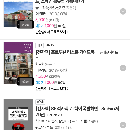
드, 스웨덴 북유럽 가족여행기
글. 박정숙; 사진. 권기춘
(지은이)
더플래닛
|
2013년 08월
3,900
원 (190원)
1,000
대여가
원,
90일
만권당에서 무료로 보기
대여
ePub
[전자책] 포르투갈 리스본 가이드북
-
더플래닛 가이드
북
한윤희
(지은이)
더플래닛
|
2013년 04월
4,500
원 (220원)
1,000
대여가
원,
90일
만권당에서 무료로 보기
ePub
[전자책] SF 럭키팩 7 : 핵이 폭발하면 - SciFan 제
79권
-
SciFan 79
허버트 조지 웰스
,
필립 K. 딕
,
프레데릭 폴
(지은이)
위즈덤커넥트
|
2017년 12월