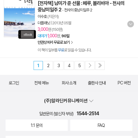
[전자책] 남미가 준 선물 : 페루, 볼리비아 - 천사의
중남미일주 2
-
천사의 중남미일주 2
이수호
(지은이)
더플래닛
|
2013년 05월
3,000
원 (150원)
1,000
대여가
원,
90일
만권당에서 무료로 보기
이 책의 일부를
무료
로 읽을 수 있습니다.
1
2
3
4
5
로그인
전체 메뉴
회사 소개
출판사 안내
PC 버전
(주)알라딘커뮤니케이션
1544-2514
일반문의 (발신자 부담)
1:1 문의
FAQ