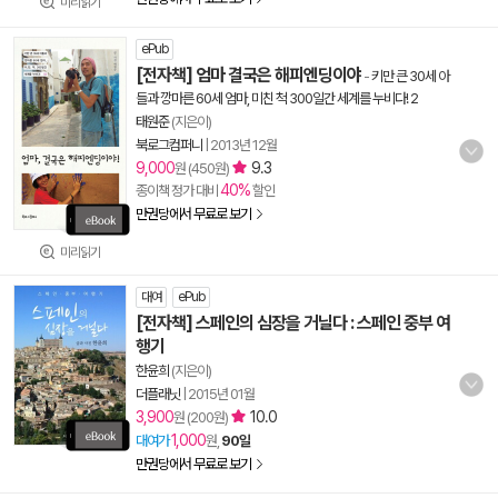
미리읽기
ePub
[전자책] 엄마 결국은 해피엔딩이야
-
키만 큰 30세 아
들과 깡마른 60세 엄마, 미친 척 300일간 세계를 누비다! 2
태원준
(지은이)
북로그컴퍼니
|
2013년 12월
9,000
9.3
원 (450원)
40%
종이책 정가 대비
할인
만권당에서 무료로 보기
미리읽기
대여
ePub
[전자책] 스페인의 심장을 거닐다 : 스페인 중부 여
행기
한윤희
(지은이)
더플래닛
|
2015년 01월
3,900
10.0
원 (200원)
1,000
대여가
원,
90일
만권당에서 무료로 보기