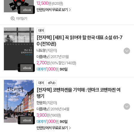
12,500
원 (620원)
만권당에서 무료로 보기
미리읽기
대여
[전자책] [세트] 꼭 읽어야 할 한국 대표 소설 61-7
0 (전10권)
나도향
(지은이)
더플래닛
|
2017년 01월
2,700
원 (10% 할인 / 140원)
1,000
대여가
원,
90일
대여
ePub
[전자책] 코펜하겐을 기억해 : 덴마크 코펜하겐 여
행기
한윤희
(지은이)
더플래닛
|
2016년 04월
3,900
원 (190원)
1,000
대여가
원,
90일
만권당에서 무료로 보기