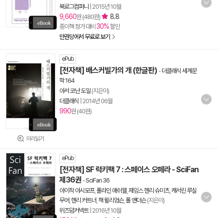
북로그컴퍼니
|
2015년 10월
9,660
8.8
원 (480원)
30%
종이책 정가 대비
할인
만권당에서 무료로 보기
ePub
[전자책] 배스커빌가의 개 (한글판)
-
더클래식 세계문
학 164
아서 코난 도일
(지은이)
더클래식
|
2014년 06월
990
원 (40원)
미리읽기
ePub
[전자책] SF 럭키팩 7 : 스페이스 오페라 - SciFan
제36권
-
SciFan 36
아이작 아시모프
,
폴라인 애쉬웰
,
제임스 헨리 슈미츠
,
캐서린 루실
무어
,
헨리 커트너
,
잭 윌리엄슨
,
폴 앤더슨
(지은이)
위즈덤커넥트
|
2016년 10월