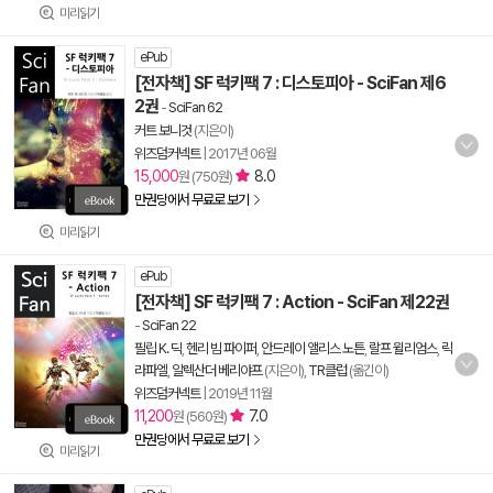
미리읽기
ePub
[전자책] SF 럭키팩 7 : 디스토피아 - SciFan 제6
2권
-
SciFan 62
커트 보니것
(지은이)
위즈덤커넥트
|
2017년 06월
15,000
8.0
원 (750원)
만권당에서 무료로 보기
미리읽기
ePub
[전자책] SF 럭키팩 7 : Action - SciFan 제22권
-
SciFan 22
필립 K. 딕
,
헨리 빔 파이퍼
,
안드레이 앨리스 노튼
,
랄프 윌리엄스
,
릭
라파엘
,
알렉산더 베리야프
(지은이),
TR클럽
(옮긴이)
위즈덤커넥트
|
2019년 11월
11,200
7.0
원 (560원)
만권당에서 무료로 보기
미리읽기