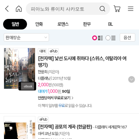
일반
만화
로맨스
판무
BL
옵션
대여
ePub
[전자책] 낯선 도시에 취하다 (스위스, 이탈리아 여
행기)
한윤희
(지은이)
더플래닛
|
2011년 10월
2,000
원 (100원)
1,000
대여가
원,
90일
만권당에서 무료로 보기
이 책의 일부를
무료
로 읽을 수 있습니다.
ePub
[전자책] 공포의 계곡 (한글판)
-
더클래식 세계문학 167
아서 코난 도일
(지은이)