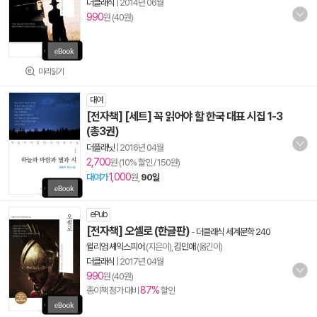
더클래식
|
2014년 06월
990
원 (40원)
미리읽기
대여
[전자책] [세트] 꼭 읽어야 할 한국 대표 시집 1-3
(총3권)
더플래닛
|
2016년 04월
2,700
원 (10% 할인 / 150원)
1,000
대여가
원,
90일
ePub
[전자책] 오셀로 (한글판)
-
더클래식 세계문학 240
윌리엄 셰익스피어
(지은이),
김민애
(옮긴이)
더클래식
|
2017년 04월
990
원 (40원)
87%
종이책 정가 대비
할인