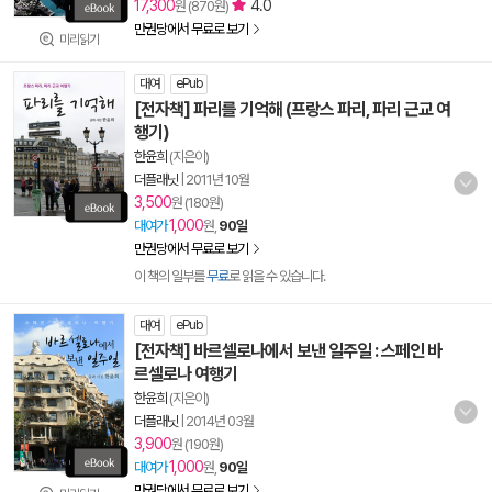
17,300
4.0
원 (870원)
만권당에서 무료로 보기
미리읽기
대여
ePub
[전자책] 파리를 기억해 (프랑스 파리, 파리 근교 여
행기)
한윤희
(지은이)
더플래닛
|
2011년 10월
3,500
원 (180원)
1,000
대여가
원,
90일
만권당에서 무료로 보기
이 책의 일부를
무료
로 읽을 수 있습니다.
대여
ePub
[전자책] 바르셀로나에서 보낸 일주일 : 스페인 바
르셀로나 여행기
한윤희
(지은이)
더플래닛
|
2014년 03월
3,900
원 (190원)
1,000
대여가
원,
90일
만권당에서 무료로 보기