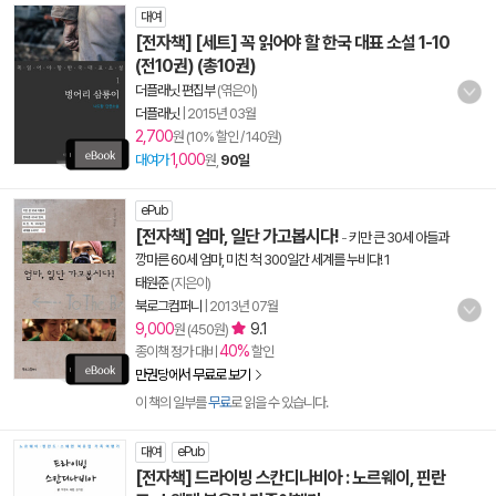
대여
[전자책] [세트] 꼭 읽어야 할 한국 대표 소설 1-10
(전10권) (총10권)
더플래닛 편집부
(엮은이)
더플래닛
|
2015년 03월
2,700
원 (10% 할인 / 140원)
1,000
대여가
원,
90일
ePub
[전자책] 엄마, 일단 가고봅시다!
-
키만 큰 30세 아들과
깡마른 60세 엄마, 미친 척 300일간 세계를 누비다! 1
태원준
(지은이)
북로그컴퍼니
|
2013년 07월
9,000
9.1
원 (450원)
40%
종이책 정가 대비
할인
만권당에서 무료로 보기
이 책의 일부를
무료
로 읽을 수 있습니다.
대여
ePub
[전자책] 드라이빙 스칸디나비아 : 노르웨이, 핀란