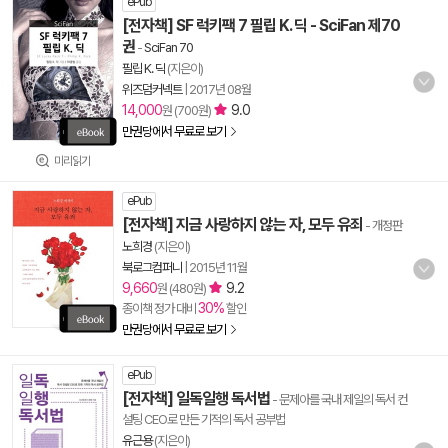
ePub
[전자책] SF 럭키팩 7 필립 K. 딕 - SciFan 제70
권
-
SciFan 70
필립 K. 딕
(지은이)
위즈덤커넥트
|
2017년 08월
14,000
9.0
원 (700원)
만권당에서 무료로 보기
미리읽기
ePub
[전자책] 지금 사랑하지 않는 자, 모두 유죄
- 개정판
노희경
(지은이)
북로그컴퍼니
|
2015년 11월
9,660
9.2
원 (480원)
30%
종이책 정가 대비
할인
만권당에서 무료로 보기
ePub
[전자책] 일독일행 독서법
- 문제아를 국내 제일의 독서 컨
설팅 CEO로 만든 기적의 독서 공부법
유근용
(지은이)