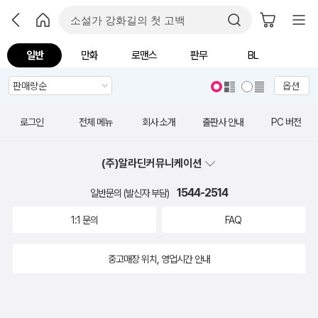
일반
만화
로맨스
판무
BL
옵션
로그인
전체 메뉴
회사 소개
출판사 안내
PC 버전
(주)알라딘커뮤니케이션
1544-2514
일반문의 (발신자 부담)
1:1 문의
FAQ
중고매장 위치, 영업시간 안내