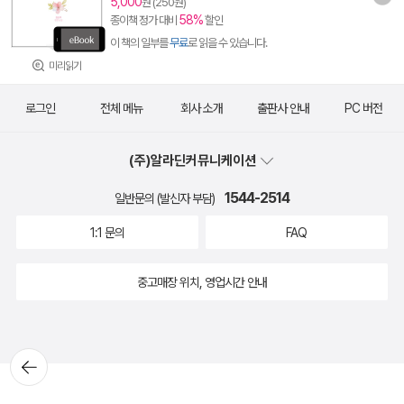
5,000
원 (250원)
58%
종이책 정가 대비
할인
이 책의 일부를
무료
로 읽을 수 있습니다.
미리읽기
로그인
전체 메뉴
회사 소개
출판사 안내
PC 버전
(주)알라딘커뮤니케이션
1544-2514
일반문의 (발신자 부담)
1:1 문의
FAQ
중고매장 위치, 영업시간 안내
뒤로가
기