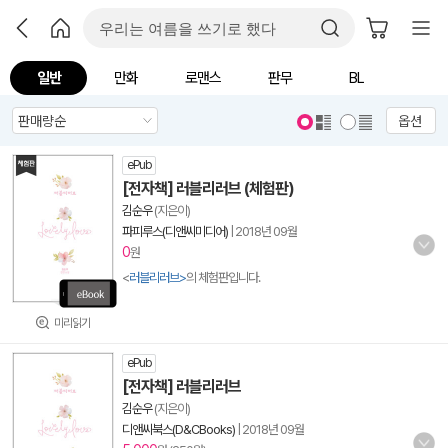
일반
만화
로맨스
판무
BL
옵션
ePub
[전자책] 러블리러브 (체험판)
김순우
(지은이)
파피루스(디앤씨미디어)
|
2018년 09월
0
원
<
러블리러브>
의 체험판입니다.
미리읽기
ePub
[전자책] 러블리러브
김순우
(지은이)
디앤씨북스(D&CBooks)
|
2018년 09월