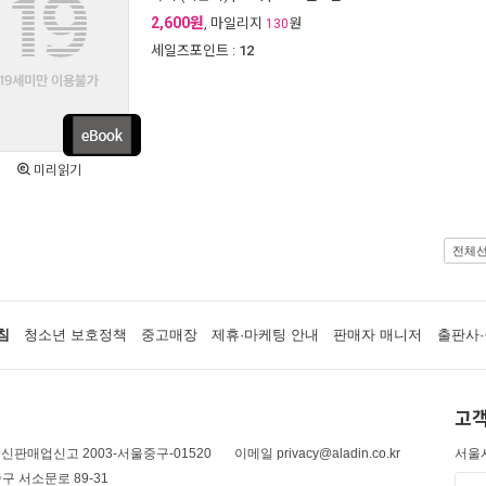
2,600원
, 마일리지
원
130
세일즈포인트 :
12
미리읽기
전체
침
청소년 보호정책
중고매장
제휴·마케팅 안내
판매자 매니저
출판사·
고객
신판매업신고 2003-서울중구-01520
이메일 privacy@aladin.co.kr
서울시
구 서소문로 89-31