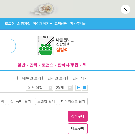
로그인
회원가입
마이페이지
고객센터
장바구니
(0)
일반
만화
로맨스
판타지/무협
BL
대여만 보기
연재만 보기
연재 제외
옵션 설정
25개
선택
장바구니 담기
보관함 담기
마이리스트 담기
장바구니
바로구매