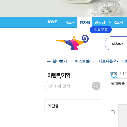
HOME
국내도서
만권당
외국도서
전자책
첫달무료
eBook
분야보기
베스트셀러
새로나온책
이
이벤트/기획
이 분야에
1
판매량순
단권
1.