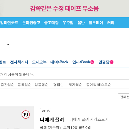
알라딘굿즈
온라인중고
중고매장
우주점
음반
블루레이
커피
벤트
전자책캐시
오디오북
대여eBook
연재eBook
만권당
N
N
개의 상품이 있습니다.
출간일순
등록일순
상품명순
평점순
저가격순
종이책 베스트순
전체
ePub
너에게 끌려
너에게 끌려 시리즈보기
ㅣ
국희
(지은이) |
로아
| 2018년 9월