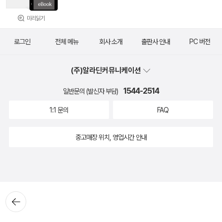
미리읽기
로그인
전체 메뉴
회사 소개
출판사 안내
PC 버전
(주)알라딘커뮤니케이션
1544-2514
일반문의 (발신자 부담)
1:1 문의
FAQ
중고매장 위치, 영업시간 안내
뒤로가
기