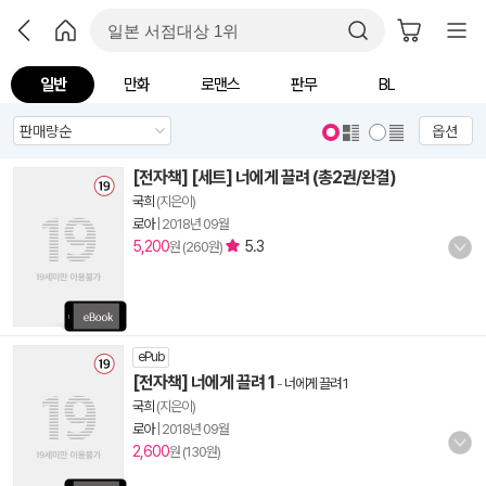
일반
만화
로맨스
판무
BL
옵션
[전자책] [세트] 너에게 끌려 (총2권/완결)
국희
(지은이)
로아
|
2018년 09월
5,200
5.3
원 (260원)
ePub
[전자책] 너에게 끌려 1
-
너에게 끌려 1
국희
(지은이)
로아
|
2018년 09월
2,600
원 (130원)