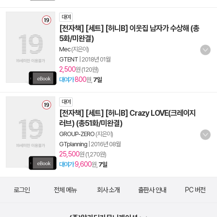
대여
[전자책] [세트] [허니B] 이웃집 남자가 수상해 (총
5화/미완결)
Mec
(지은이)
GTENT
|
2018년 01월
2,500
원 (120원)
800
대여가
원,
7일
대여
[전자책] [세트] [허니B] Crazy LOVE(크레이지
러브) (총51화/미완결)
GROUP-ZERO
(지은이)
GTplanning
|
2016년 08월
25,500
원 (1,270원)
9,600
대여가
원,
7일
로그인
전체 메뉴
회사 소개
출판사 안내
PC 버전