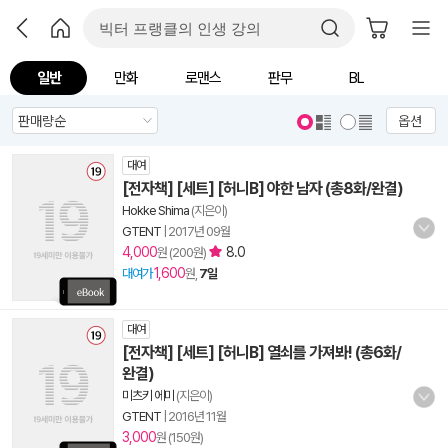
일반
만화
로맨스
판무
BL
옵션
대여
[전자책] [세트] [허니B] 야한 남자 (총8화/완결)
Hokke Shima
(지은이)
GTENT
|
2017년 09월
4,000
8.0
원 (200원)
1,600
대여가
원,
7일
대여
[전자책] [세트] [허니B] 열쇠를 가져봐! (총6화/
완결)
미츠키 에미
(지은이)
GTENT
|
2016년 11월
3,000
원 (150원)