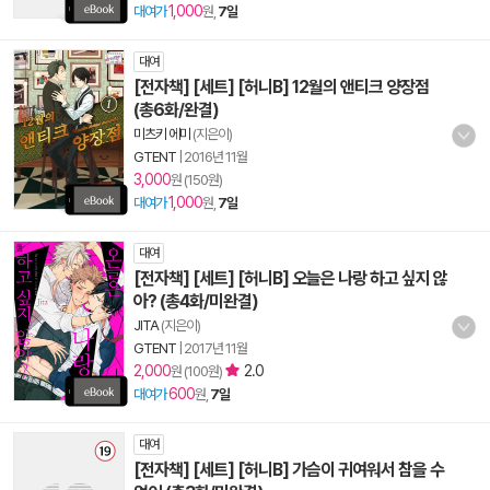
1,000
대여가
원,
7일
대여
[전자책] [세트] [허니B] 12월의 앤티크 양장점
(총6화/완결)
미츠키 에미
(지은이)
GTENT
|
2016년 11월
3,000
원 (150원)
1,000
대여가
원,
7일
대여
[전자책] [세트] [허니B] 오늘은 나랑 하고 싶지 않
아? (총4화/미완결)
JITA
(지은이)
GTENT
|
2017년 11월
2,000
2.0
원 (100원)
600
대여가
원,
7일
대여
[전자책] [세트] [허니B] 가슴이 귀여워서 참을 수