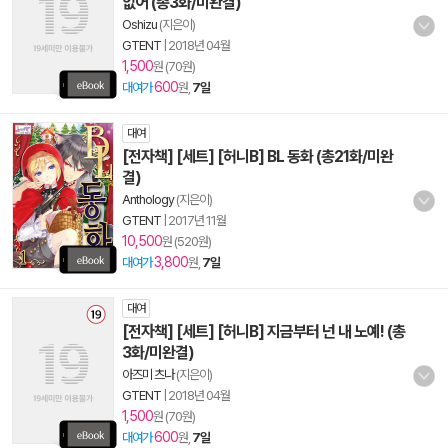
없어 (총3화/미완결)
Oshizu
(지은이)
GTENT
|
2018년 04월
1,500
원 (70원)
600
대여가
원,
7일
대여
[전자책] [세트] [허니B] BL 동화 (총21화/미완
결)
Anthology
(지은이)
GTENT
|
2017년 11월
10,500
원 (520원)
3,800
대여가
원,
7일
대여
[전자책] [세트] [허니B] 지금부터 넌 내 노예! (총
3화/미완결)
아즈미 츠나
(지은이)
GTENT
|
2018년 04월
1,500
원 (70원)
600
대여가
원,
7일